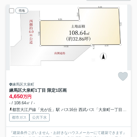
売地
練馬区大泉町
練馬区大泉町1丁目 限定1区画
4,650
万円
- / 108.64㎡ / -
都営大江戸線「光が丘」駅 バス16分 西武バス「大泉町一丁目」 停歩3分
都市ガス
公共下水
『建築条件ございません・お好きなハウスメーカーにて建築できます』