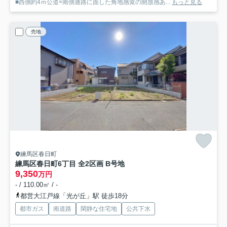
■西側約4ｍ公道×南側通路に面した角地感覚の開放感あ...
もっと見る
売地
練馬区春日町
練馬区春日町6丁目 全2区画 B号地
9,350
万円
- / 110.00㎡ / -
都営大江戸線「光が丘」駅 徒歩18分
都市ガス
南道路
閑静な住宅地
公共下水