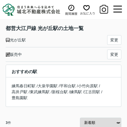
都営大江戸線 光が丘駅の土地一覧
光が丘駅
変更
販売中
変更
おすすめの駅
練馬春日町駅
/
大泉学園駅
/
平和台駅
/
小竹向原駅
/
高井戸駅
/
東武練馬駅
/
新桜台駅
/
練馬駅
/
江古田駅
/
豊島園駅
3
件