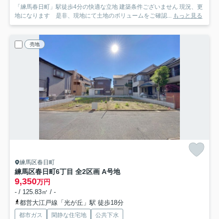
「練馬春日町」駅徒歩4分の快適な立地 建築条件ございません 現況、更
地になります 是非、現地にて土地のボリュームをご確認...
もっと見る
売地
練馬区春日町
練馬区春日町6丁目 全2区画 A号地
9,350
万円
- / 125.83㎡ / -
都営大江戸線「光が丘」駅 徒歩18分
都市ガス
閑静な住宅地
公共下水