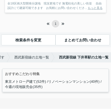
全18区画大型開発分譲地 現況更地です 無電柱化の美しい街並 自由
設計にて建築可能できます お気軽にお問い合わせくださ...
もっと見る
1
検索条件を変更
まとめてお問い合わせ
探す
西武新宿線の土地一覧
西武新宿線 下井草駅の土地一覧
おすすめこだわり特集
東京メトロ一戸建て(52件)
リノベーションマンション(40件)
今週の現地販売会(35件)