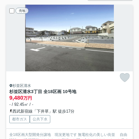
売地
杉並区清水
杉並区清水3丁目 全18区画 10号地
9,480
万円
- / 92.45㎡ / -
西武新宿線「下井草」駅 徒歩17分
都市ガス
公共下水
全18区画大型開発分譲地 現況更地です 無電柱化の美しい街並 自由