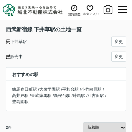
西武新宿線 下井草駅の土地一覧
下井草駅
変更
販売中
変更
おすすめの駅
練馬春日町駅
/
大泉学園駅
/
平和台駅
/
小竹向原駅
/
高井戸駅
/
東武練馬駅
/
新桜台駅
/
練馬駅
/
江古田駅
/
豊島園駅
2
件