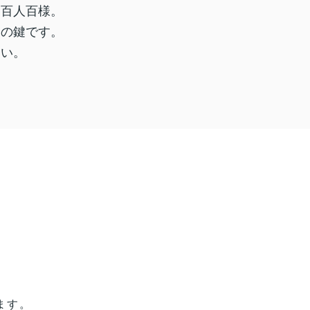
は百人百様。
功の鍵です。
さい。
。
ます。