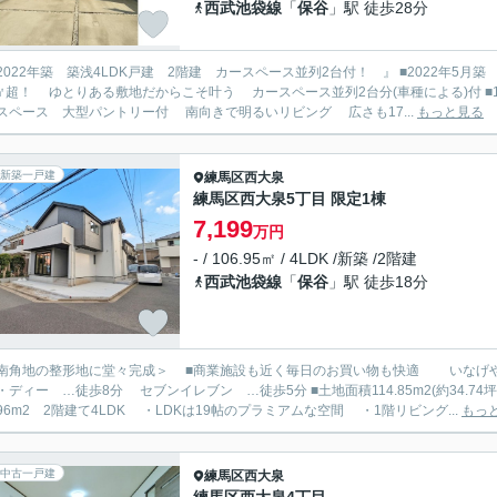
西武池袋線
「
保谷
」駅 徒歩28分
2年築 築浅4LDK戸建 2階建 カースペース並列2台付！ 』 ■2022年5月築 築浅戸建 建物面積96.00㎡ 2階建 4LDK ■土地面積
超！ ゆとりある敷地だからこそ叶う カースペース並列2台分(車種による)付 ■1階南向きリビング＋水回りの家事動線の良い間取り スタデ
スペース 大型パントリー付 南向きで明るいリビング 広さも17...
もっと見る
新築一戸建
練馬区
西大泉
練馬区西大泉5丁目 限定1棟
7,199
万円
- / 106.95㎡ / 4LDK /新築 /2階建
西武池袋線
「
保谷
」駅 徒歩18分
に堂々完成＞ ■商業施設も近く毎日のお買い物も快適 いなげや …徒歩8分 サミットストア …徒歩9分 クリエイト
 …徒歩8分 セブンイレブン …徒歩5分 ■土地面積114.85m2(約34.74坪)ゆとりある敷地 駐車スペース2台可能 ■建物面積
6.96m2 2階建て4LDK ・LDKは19帖のプラミアムな空間 ・1階リビング...
もっ
中古一戸建
練馬区
西大泉