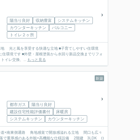
陽当り良好
収納豊富
システムキッチン
カウンターキッチン
バルコニー
トイレ２ヶ所
新品交換までリフォ
イレ交換、...
もっと見る
新築
都市ガス
陽当り良好
建設住宅性能評価書付
床暖房
システムキッチン
カウンターキッチン