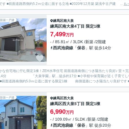
安心です ■前面道路西側約5.2ｍ公道に面する立地 ■2020年12月築 築浅中古戸建 ...
も
新築一戸建
練馬区
南大泉
練馬区南大泉4丁目 限定1棟
7,499
万円
- / 85.81㎡ / 3LDK /新築 /2階建
西武池袋線
「
保谷
」駅 徒歩14分
な住宅地に佇む限定1棟！ZEH水準住宅 前面道路南側につき陽当たり良好♪ 堂々完成につきご内覧いただ
 「大泉学園」駅…徒歩約17分 ■小学校や保育園が近く子育てしやすい住環境 近隣には公園や緑地も多く、緑豊かな環境
です ■
新築一戸建
練馬区
西大泉
練馬区西大泉5丁目 限定1棟
6,990
万円
- / 109.09㎡ / 5LDK /新築 /2階建
西武池袋線
「
保谷
」駅 徒歩20分