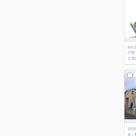
約5.
子育
202
谷」駅…徒