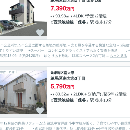
練馬区西大泉2丁目 限定1棟
7,390
万円
- / 93.98㎡ / 4LDK /予定 /2階建
西武池袋線
「
保谷
」駅 徒歩17分
5ｍ公道×約5.5ｍ公道に面する角地の整形地 ～光と風を享受する快適な立地～ 2階建て4LDK+駐車並列で2
てしやすい環境 ■スーパー、コンビニやドラックストアも近く買物も快適 いな
土地面積113.06m2(約34.20坪) ゆとりある敷地 駐車スペース2台可能 ...
もっと見る
中古一戸建
練馬区
南大泉
練馬区南大泉3丁目
5,790
万円
- / 80.32㎡ / 2LDK＋S(納戸) /築5年 /2階建
西武池袋線
「
保谷
」駅 徒歩13分
0年12月築の内装リフォーム済 築浅中古戸建 小中学校が近く、子育てしやすい住環境 全室南向きで陽
歩約13分 ・西武新宿線「東伏見」駅…徒歩約22分 ■小中学校や幼稚園、保育園が近く子育てしやすい住環境です お子様の通学も