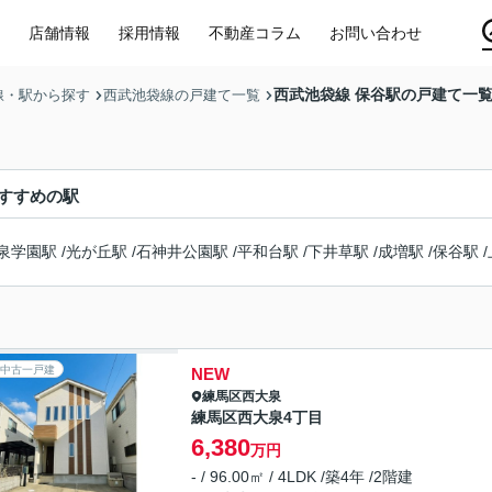
店舗情報
採用情報
不動産コラム
お問い合わせ
西武池袋線 保谷駅の戸建て一
線・駅から探す
西武池袋線の戸建て一覧
すすめの駅
泉学園駅
/
光が丘駅
/
石神井公園駅
/
平和台駅
/
下井草駅
/
成増駅
/
保谷駅
/
中古一戸建
NEW
練馬区
西大泉
練馬区西大泉4丁目
6,380
万円
- / 96.00㎡ / 4LDK /築4年 /2階建