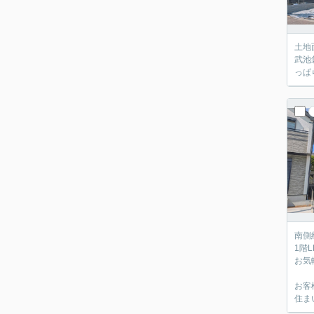
土地
武池袋線「保谷」駅…
南側
1階
お気
お客
住ま