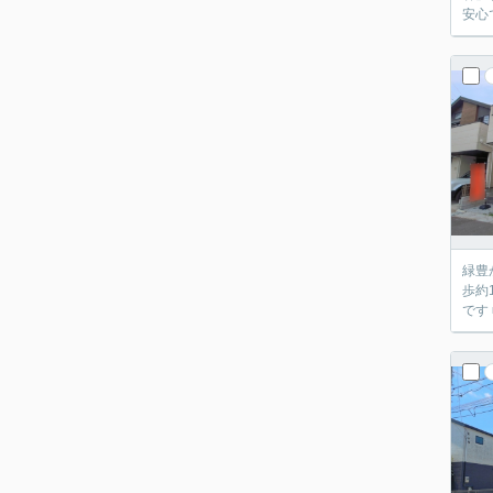
緑豊か
歩約14分