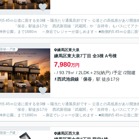
5.45ｍ公道に面する全3棟 ～陽当たり通風良好です～ 公道との高低差があり開放感があります ■西武池袋線「大泉
」駅徒歩17分 西武新宿線「武蔵関」や「吉祥寺」もバスにてアクセス可能 ■大小の公園が点在する自然豊かな立
「石神井公園」まで1680ｍ ～身近でレジャーが楽しめます～ ■南側
新築一戸建
練馬区
東大泉
練馬区東大泉7丁目 全3棟 A号棟
7,980
万円
- / 93.79㎡ / 2LDK＋2S(納戸) /予定 /2階建
西武池袋線
「
保谷
」駅 徒歩17分
5.45ｍ公道に面する全3棟 ～陽当たり通風良好です～ 公道との高低差があり開放感があります ■西武池袋線「大泉
」駅徒歩17分 西武新宿線「武蔵関」や「吉祥寺」もバスにてアクセス可能 ■大小の公園が点在する自然豊かな立
「石神井公園」まで1680ｍ ～身近でレジャーが楽しめます～ ■南側
新築一戸建
練馬区
西大泉