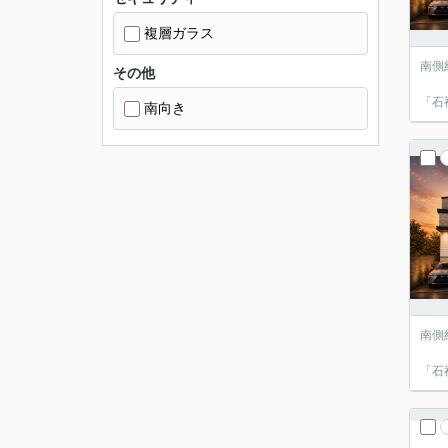
複層ガラス
南側約
その他
「保谷
南向き
南側約
「保谷