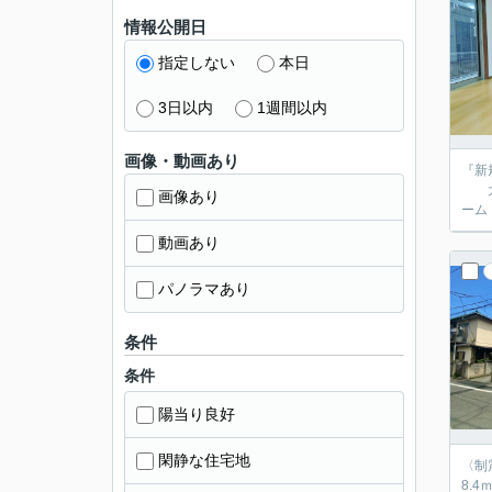
情報公開日
指定しない
本日
3日以内
1週間以内
画像・動画あり
『新規リフ
大泉西
画像あり
ーム
動画あり
パノラマあり
条件
条件
陽当り良好
閑静な住宅地
〈制震ダン
8.4ｍ