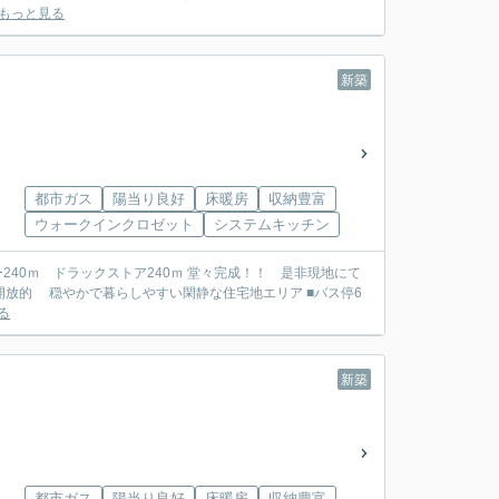
もっと見る
新築
都市ガス
陽当り良好
床暖房
収納豊富
ウォークインクロゼット
システムキッチン
パー240ｍ ドラックストア240ｍ 堂々完成！！ 是非現地にて
る
新築
都市ガス
陽当り良好
床暖房
収納豊富