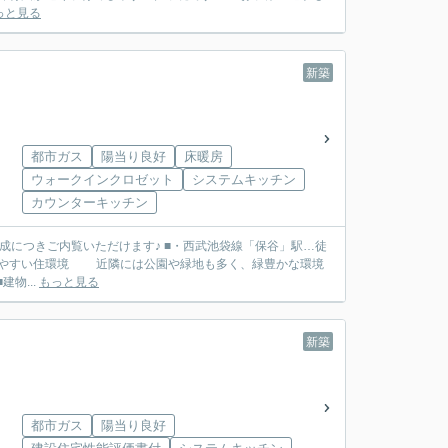
っと見る
新築
都市ガス
陽当り良好
床暖房
ウォークインクロゼット
システムキッチン
カウンターキッチン
けます♪ ■・西武池袋線「保谷」駅…徒
前面道路南側約5.0ｍ公道に面する限定1棟 南側道路につき陽当たり良好です ■建物...
もっと見る
新築
都市ガス
陽当り良好