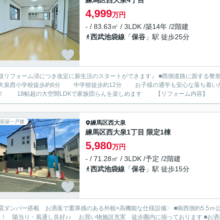
練馬区西大泉4丁目
4,999
万円
- / 83.63㎡ / 3LDK /築14年 /2階建
西武池袋線
「
保谷
」駅 徒歩25分
ォーム済につき改定に新生活のスタートができます』 ■西側道路に面する整形地 光と風を享受する快適な立地 ■子育てしやすい住環境
小学校徒歩約6分 中学校徒歩約12分 お子様の通学も安心な落ち着いた住環境です ■外壁・屋根塗装から水回り
！ 18帖超の大空間LDKで家族団らんを楽しめます 【リフォーム内容】 ト
新築一戸建
練馬区
西大泉
練馬区西大泉1丁目 限定1棟
5,980
万円
- / 71.28㎡ / 3LDK /予定 /2階建
西武池袋線
「
保谷
」駅 徒歩15分
パー搭載 お洒落で重厚感のある外観×高機能な仕様設備〉 ■南西側約5.5ｍ公道×南東側通路 角地感覚で開放感溢れる立地 間口も広々
！ 陽当り・風通し良好♪♪ お買い物施設充実 徒歩圏内に揃っております ■お洒落で重厚感のある外観×高機能な仕様設備 2階建 3LDK ロ