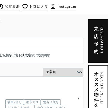
閲覧履歴
お気に入り
Instagram
覧
上板橋駅
/
地下鉄成増駅
/
武蔵関駅
駐車2台可
都市ガス
陽当り良好
システムキッチン
カウンターキッチン