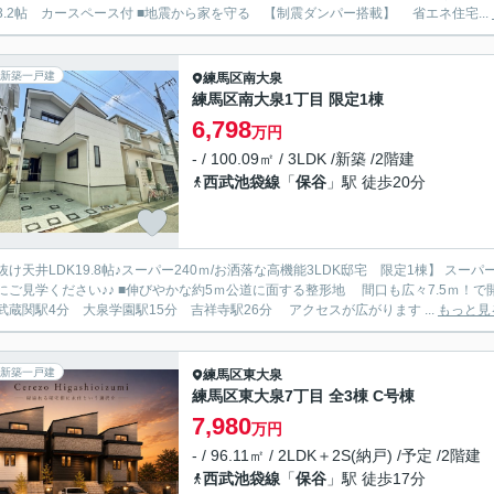
フト3.2帖 カースペース付 ■地震から家を守る 【制震ダンパー搭載】 省エネ住宅...
新築一戸建
練馬区
南大泉
練馬区南大泉1丁目 限定1棟
6,798
万円
- / 100.09㎡ / 3LDK /新築 /2階建
西武池袋線
「
保谷
」駅 徒歩20分
抜け天井LDK19.8帖♪スーパー240ｍ/お洒落な高機能3LDK邸宅 限定1棟】 スー
伸びやかな約5ｍ公道に面する整形地 間口も広々7.5ｍ！で開放的 穏やかで暮らしやすい閑静な住宅地エリア ■バス停6
分 武蔵関駅4分 大泉学園駅15分 吉祥寺駅26分 アクセスが広がります ...
もっと見
新築一戸建
練馬区
東大泉
練馬区東大泉7丁目 全3棟 C号棟
7,980
万円
- / 96.11㎡ / 2LDK＋2S(納戸) /予定 /2階建
西武池袋線
「
保谷
」駅 徒歩17分