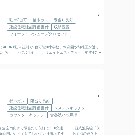
駐車2台可
都市ガス
陽当り良好
建設住宅性能評価書付
収納豊富
ウォークインシューズクロゼット
台可能 ■小学校、保育園や幼稚園が近く
げや ・・徒歩4分 クリエイトエス・ディー 徒歩4分 ■
都市ガス
陽当り良好
建設住宅性能評価書付
システムキッチン
カウンターキッチン
食器洗い乾燥機
当たり良好です ■交通 ・西武池袋線「保