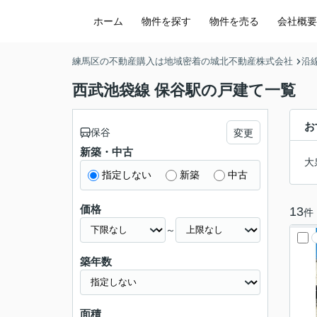
ホーム
物件を探す
物件を売る
会社概要
練馬区の不動産購入は地域密着の城北不動産株式会社
沿
西武池袋線 保谷駅の戸建て一覧
お
保谷
変更
新築・中古
大
指定しない
新築
中古
価格
13
件
～
築年数
面積