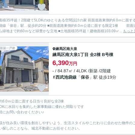
面積35坪超！2階建て5LDKのゆとりある空間設計の家 前面道路東側約6.0ｍに面する限定1
徒歩約20分 ■前面道路東側約6.0ｍ公道に面する限定1棟 前面道路は交通量も少なく、お車の駐車も安心です ■西大泉こさく
っぱら緑地まで約60ｍなど緑豊かな立地 ■土地面積35坪超！建物面積103.09㎡...
もっと
新築一戸建
練馬区
南大泉
練馬区南大泉1丁目 全2棟 B号棟
6,390
万円
- / 84.87㎡ / 4LDK /新築 /2階建
西武池袋線
「
保谷
」駅 徒歩19分
約6.0ｍ公道に面する日当り良好な全2棟
LDKに水回りを集約した家事動線に優れた間取りです
軽にお問い合わせください♪
様が住み良い環境を創出しやすいよう、生活スタイルやこだわりに合わせた物件の
い探しのことなら、城北不動産にお任せください。