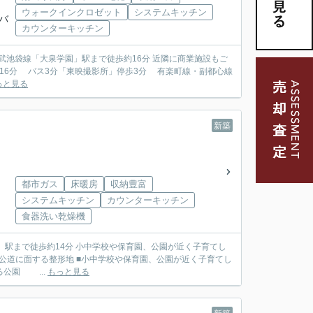
ウォークインクロゼット
システムキッチン
武バ
カウンターキッチン
西武池袋線「大泉学園」駅まで徒歩約16分 近隣に商業施設もご
っと見る
新築
都市ガス
床暖房
収納豊富
システムキッチン
カウンターキッチン
食器洗い乾燥機
駅まで徒歩約14分 小中学校や保育園、公園が近く子育てし
じる公園 ...
もっと見る