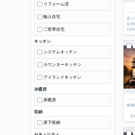
リフォーム済
輸入住宅
堂々完
を含む全3棟 ■自然豊かな石神井公園まで徒歩15分 身近
二世帯住宅
キッチン
システムキッチン
カウンターキッチン
アイランドキッチン
冷暖房
床暖房
南側約
「保谷
収納
床下収納
セキュリティ