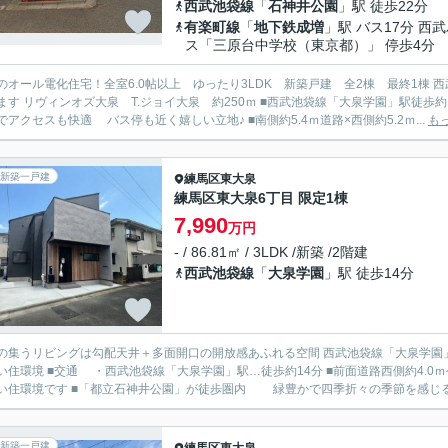
西武池袋線
「
石神井公園
」駅 徒歩22分
有楽町線
「
地下鉄成増
」駅 バス17分 西
ス「三原台中学校（東京都）」 停歩4分
のオール電化住宅！全室6.0帖以上 ゆったり3LDK 新築戸建 全2棟 最終1棟 
ィンオズ大泉 T.ジョイ大泉 約250ｍ ■西武池袋線「大泉学園」駅徒歩約16分 バス3分「東映撮影所」停歩3分 有楽町線・副都心線
直通でアクセスも快適 バス停も近く嬉しい立地♪ ■南側約5.4ｍ道路×西側約5.2ｍ...
も
新築一戸建
練馬区
東大泉
練馬区東大泉6丁目 限定1棟
7,990
万円
- / 86.81㎡ / 3LDK /新築 /2階建
西武池袋線
「
大泉学園
」駅 徒歩14分
の集うリビングは勾配天井＋多面開口の開放感あふれる空間 西武池袋線「大泉学園」
約14分 ■前面道路西側約4.0ｍ公道に面する整形地 ■小中学校や保育園、公園が近く子育てし
やすい住環境です ■「都立石神井公園」が徒歩圏内 緑豊かで四季折々の季節を感
新築一戸建