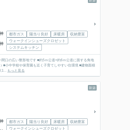
新築
石神
都市ガス
陽当り良好
床暖房
収納豊富
ウォークインシューズクロゼット
石神
システムキッチン
5ｍ公道×約6ｍ公道に面する角地
 ■建物面積最大1...
もっと見る
新築
石神
都市ガス
陽当り良好
床暖房
収納豊富
ウォークインシューズクロゼット