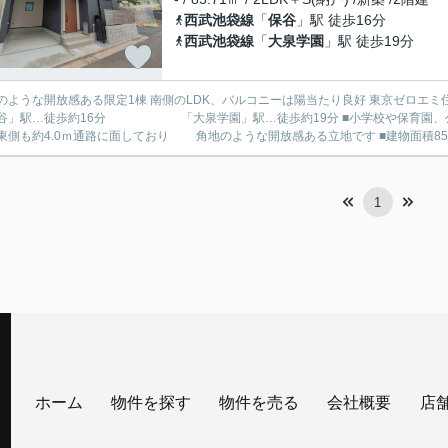
西武池袋線
「
保谷
」駅 徒歩16分
西武池袋線
「
大泉学園
」駅 徒歩19分
のような開放感ある限定1棟 南側のLDK、バルコニーは陽当たり良好 東京ゼロエミ住宅です
…徒歩約16分 「大泉学園」駅…徒歩約19分 ■小学校や保育園、公園や図書館も近く子育てしやすい環境です ■南側約4.0ｍ道
路、東側も約4.0ｍ通路に面しており 角地のような開放感ある立地です 
1
ホーム
物件を探す
物件を売る
会社概要
店