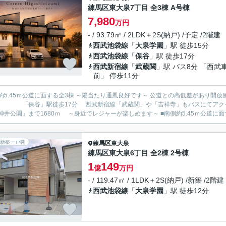
練馬区東大泉7丁目 全3棟 A号棟
7,980
万円
- / 93.79㎡ / 2LDK＋2S(納戸) /予定 /2階建
西武池袋線
「
大泉学園
」駅 徒歩15分
西武池袋線
「
保谷
」駅 徒歩17分
西武新宿線
「
武蔵関
」駅 バス8分 「西武
前」 停歩11分
5.45ｍ公道に面する全3棟 ～陽当たり通風良好です～ 公道との高低差があり開放感があります ■西武池袋線「大泉
」駅徒歩17分 西武新宿線「武蔵関」や「吉祥寺」もバスにてアクセス可能 ■大小の公園が点在する自然豊かな立
「石神井公園」まで1680ｍ ～身近でレジャーが楽しめます～ ■南側
新築一戸建
練馬区
東大泉
練馬区東大泉6丁目 全2棟 2号棟
1
149
億
万円
- / 119.47㎡ / 1LDK＋2S(納戸) /新築 /2階建
西武池袋線
「
大泉学園
」駅 徒歩12分