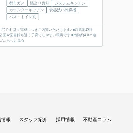
都市ガス
陽当り良好
システムキッチン
カウンターキッチン
食器洗い乾燥機
バス・トイレ別
 堂々完成につきご内覧いただけます♪ ■西武池袋線
■建物面積85.7...
もっと見る
舗情報
スタッフ紹介
採用情報
不動産コラム