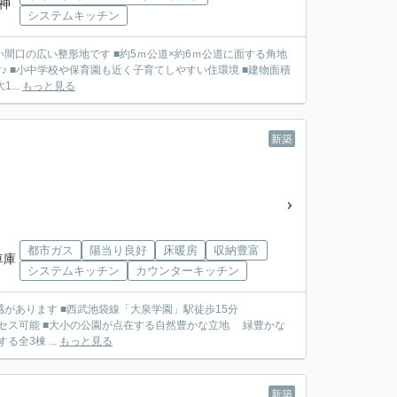
石神
システムキッチン
5ｍ公道×約6ｍ公道に面する角地
 ■建物面積最大1...
もっと見る
新築
都市ガス
陽当り良好
床暖房
収納豊富
車庫
システムキッチン
カウンターキッチン
学園」駅徒歩15分
地 緑豊かな
約5.45ｍ公道に面する全3棟 ...
もっと見る
新築