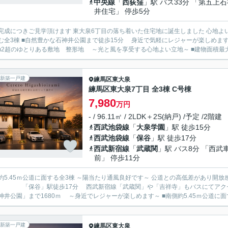
中央線
「
西荻窪
」駅 バス33分 「第五上
井住宅」 停歩5分
成につきご見学頂けます 東大泉6丁目の落ち着いた住宅地に誕生しました 心地よい間口の広い整形地です ■約
で気軽にレジャーが楽しめます♪ ■小中学校や保育園も近く子育てしやすい住環境 ■建物面積
110m2超のゆとりある敷地 整形地 ～光と風を享受する心地よい立地～
新築一戸建
練馬区
東大泉
練馬区東大泉7丁目 全3棟 C号棟
7,980
万円
- / 96.11㎡ / 2LDK＋2S(納戸) /予定 /2階建
西武池袋線
「
大泉学園
」駅 徒歩15分
西武池袋線
「
保谷
」駅 徒歩17分
西武新宿線
「
武蔵関
」駅 バス8分 「西武
前」 停歩11分
5.45ｍ公道に面する全3棟 ～陽当たり通風良好です～ 公道との高低差があり開放感があります ■西武池袋線「大泉
」駅徒歩17分 西武新宿線「武蔵関」や「吉祥寺」もバスにてアクセス可能 ■大小の公園が点在する自然豊かな立
「石神井公園」まで1680ｍ ～身近でレジャーが楽しめます～ ■南側
新築一戸建
練馬区
東大泉