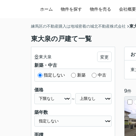
ホーム
物件を探す
物件を売る
会社概要
東
練馬区の不動産購入は地域密着の城北不動産株式会社
東大泉の戸建て一覧
お
東大泉
変更
新築・中古
東
指定しない
新築
中古
価格
9
件
～
築年数
面積