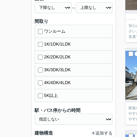
～
間取り
安心
ワンルーム
ざいます リヴ
1K/1DK/1LDK
2K/2DK/2LDK
3K/3DK/3LDK
4K/4DK/4LDK
5K以上
家族
駅・バス停からの時間
やすい住環境 ■交通 ・西武池袋線「大泉学園」駅…徒歩
建物構造
追加する