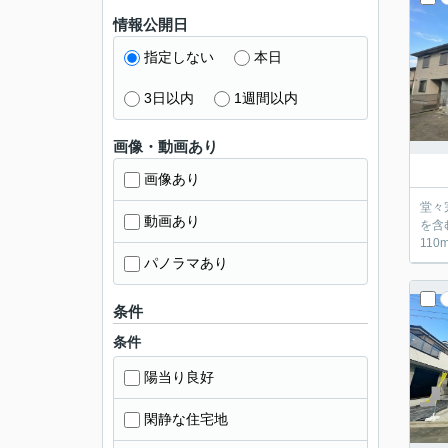
情報公開日
指定しない
本日
3日以内
1週間以内
画像・動画あり
画像あり
堂々完
動画あり
を含む全3棟 ■自然豊かな石神井公園まで徒歩15分 身近
パノラマあり
条件
条件
陽当り良好
閑静な住宅地