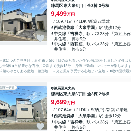
練馬区
東大泉
練馬区東大泉6丁目 全3棟 3号棟
9,499
万円
- / 109.71㎡ / 4LDK /新築 /2階建
西武池袋線
「
大泉学園
」駅 徒歩12分
中央線
「
吉祥寺
」駅 バス28分 「第五上
井住宅」 停歩5分
中央線
「
西荻窪
」駅 バス33分 「第五上
井住宅」 停歩5分
成につきご見学頂けます 東大泉6丁目の落ち着いた住宅地に誕生しました 心地よい間口の広い整形地です ■約
で気軽にレジャーが楽しめます♪ ■小中学校や保育園も近く子育てしやすい住環境 ■建物面積
110m2超のゆとりある敷地 整形地 ～光と風を享受する心地よい立地～
新築一戸建
練馬区
東大泉
練馬区東大泉6丁目 全3棟 2号棟
9,699
万円
- / 107.64㎡ / 2LDK＋S(納戸) /新築 /2階建
西武池袋線
「
大泉学園
」駅 徒歩12分
中央線
「
吉祥寺
」駅 バス28分 「第五上
井住宅」 停歩5分