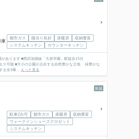
都市ガス
陽当り良好
床暖房
収納豊富
車庫
システムキッチン
カウンターキッチン
学園」駅徒歩15分
地 緑豊かな
約5.45ｍ公道に面する全3棟 ...
もっと見る
新築
駐車2台可
都市ガス
床暖房
収納豊富
ウォークインシューズクロゼット
システムキッチン