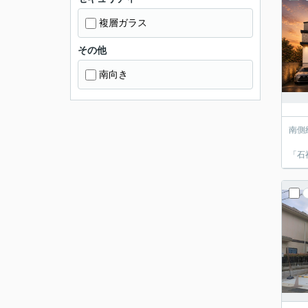
複層ガラス
その他
南向き
南側約
「保谷