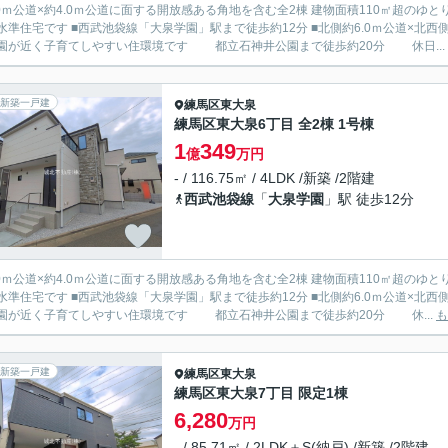
.0ｍ公道×約4.0ｍ公道に面する開放感ある角地を含む全2棟 建物面積110㎡超のゆ
」駅まで徒歩約12分 ■北側約6.0ｍ公道×北西側約4.5ｍ公道に面する開放感ある角地を含む全2棟 ■小中学校
園が近く子育てしやすい住環境です 都立石神井公園まで徒歩約20分 休日...
新築一戸建
練馬区
東大泉
練馬区東大泉6丁目 全2棟 1号棟
1
349
億
万円
- / 116.75㎡ / 4LDK /新築 /2階建
西武池袋線
「
大泉学園
」駅 徒歩12分
.0ｍ公道×約4.0ｍ公道に面する開放感ある角地を含む全2棟 建物面積110㎡超のゆ
」駅まで徒歩約12分 ■北側約6.0ｍ公道×北西側約4.5ｍ公道に面する開放感ある角地を含む全2棟 ■小中学校
園が近く子育てしやすい住環境です 都立石神井公園まで徒歩約20分 休...
も
新築一戸建
練馬区
東大泉
練馬区東大泉7丁目 限定1棟
6,280
万円
- / 85.71㎡ / 2LDK＋S(納戸) /新築 /2階建