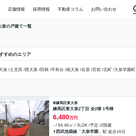
店舗情報
採用情報
不動産コラム
お問い合わせ
大泉の戸建て一覧
すすめのエリア
大泉
/
土支田
/
西大泉
/
田柄
/
平和台
/
南大泉
/
谷原
/
宮前
/
北町
/
大泉学園町
新築一戸建
練馬区
東大泉
練馬区東大泉2丁目 全2棟 1号棟
6,480
万円
- / 84.46㎡ / 3LDK /予定 /2階建
西武池袋線
「
大泉学園
」駅 徒歩16分