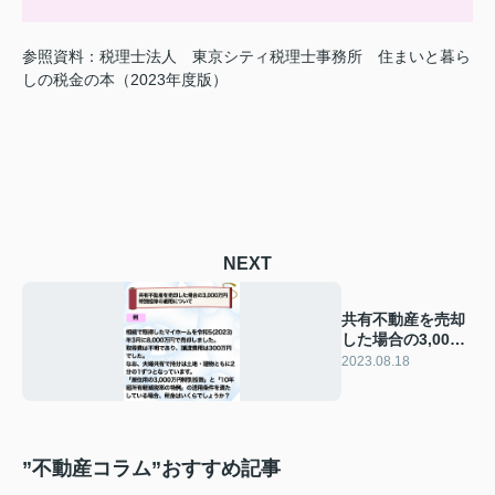
参照資料：税理士法人 東京シティ税理士事務所 住まいと暮ら
しの税金の本（2023年度版）
NEXT
共有不動産を売却
した場合の3,000
万円特別控除の適
2023.08.18
用について
”不動産コラム”おすすめ記事