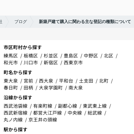
社
ブログ
新築戸建て購入に関わる主な登記の種類について
市区町村から探す
練馬区
板橋区
杉並区
豊島区
中野区
北区
和光市
川口市
新宿区
西東京市
町名から探す
東大泉
宮前
西大泉
平和台
土支田
北町
春日町
田柄
大泉学園町
南大泉
沿線から探す
西武池袋線
有楽町線
副都心線
東武東上線
西武新宿線
都営大江戸線
中央線
総武線
丸ノ内線
京王井の頭線
駅から探す