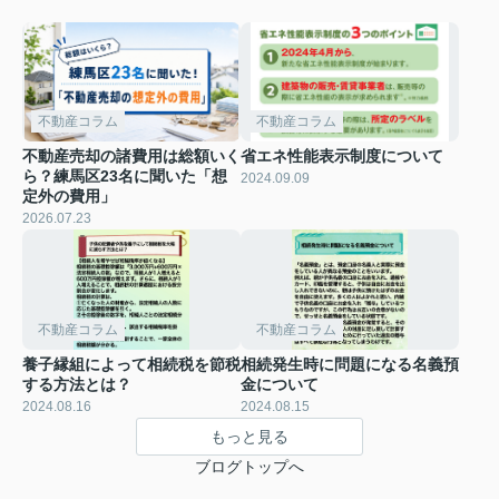
不動産コラム
不動産コラム
不動産売却の諸費用は総額いく
省エネ性能表示制度について
ら？練馬区23名に聞いた「想
2024.09.09
定外の費用」
2026.07.23
不動産コラム
不動産コラム
養子縁組によって相続税を節税
相続発生時に問題になる名義預
する方法とは？
金について
2024.08.16
2024.08.15
もっと見る
ブログトップへ