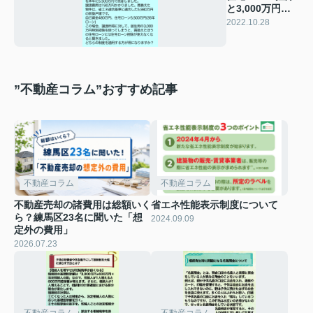
と3,000万円特
別控除との比較
2022.10.28
について
”不動産コラム”おすすめ記事
不動産コラム
不動産コラム
不動産売却の諸費用は総額いく
省エネ性能表示制度について
ら？練馬区23名に聞いた「想
2024.09.09
定外の費用」
2026.07.23