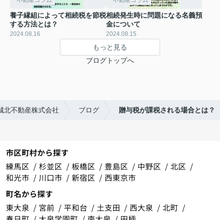
不動産コラム
不動産コラム
養子縁組によって相続税を節税
相続発生時に問題になる名義預
する方法とは？
金について
2024.08.16
2024.08.15
もっと見る
ブログトップへ
城北不動産株式会社
ブログ
贈与税が課税される場合とは？
市区町村から探す
練馬区
杉並区
板橋区
豊島区
中野区
北区
和光市
川口市
新宿区
西東京市
町名から探す
東大泉
宮前
平和台
土支田
西大泉
北町
春日町
大泉学園町
南大泉
田柄