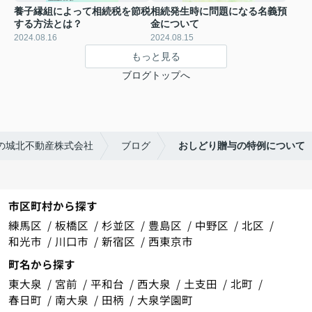
養子縁組によって相続税を節税
相続発生時に問題になる名義預
する方法とは？
金について
2024.08.16
2024.08.15
もっと見る
ブログトップへ
の城北不動産株式会社
ブログ
おしどり贈与の特例について
市区町村から探す
練馬区
板橋区
杉並区
豊島区
中野区
北区
和光市
川口市
新宿区
西東京市
町名から探す
東大泉
宮前
平和台
西大泉
土支田
北町
春日町
南大泉
田柄
大泉学園町