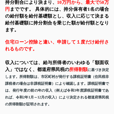
持分割合により決まり、
10
万円から、最大で
50
万
円
までです。
具体的には、持分保有者
1
名の場合
の給付額を給付基礎額とし、収入に応じて決まる
給付基礎額に持分割合を乗じた額が給付額となり
ます。
住宅ローン控除と違い、申請して１度だけ給付さ
れるものです。
収入については、給与所得者のいわゆる「額面収
入」ではなく、都道府県民税の
所得割額
に基づき決定
します。所得割額は、市区町村が発行する課税証明書（住民税非
課税者の場合は非課税証明書）により確認します。課税証明書で
は、発行年度の前の年の収入（例えば令和
年度課税証明書であ
3
れば、令和
年
月～
月の収入）により決定される都道府県民税
2
1
12
の所得割額が証明されます。