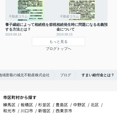
不動産コラム
不動産コラム
養子縁組によって相続税を節税
相続発生時に問題になる名義預
する方法とは？
金について
2024.08.16
2024.08.15
もっと見る
ブログトップへ
地域密着の城北不動産株式会社
ブログ
すまい給付金とは？
市区町村から探す
練馬区
板橋区
杉並区
豊島区
中野区
北区
和光市
川口市
新宿区
西東京市