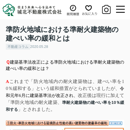
準防火地域における準耐火建築物の
建ぺい率の緩和とは
不動産コラム
2020.05.28
Ｑ
建築基準法改正による準防火地域における準耐火建築物の
建ぺい率の緩和とは？
これまで「防火地域内の耐火建築物は、建ぺい率を
1
A
0
％緩和する」という緩和措置がとられていましたが、
令
改正後は現行に加えて
和元年
6
月に建築基準法が改正され、
「準防火地域の耐火建築、
10
準耐火建築物の建ぺい率を
％緩
」とされました。
和する