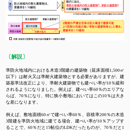
〔解説〕
準防火地域内における木造
3
階建の建築物（延床面積
1,500
㎡
以下）は耐火又は準耐火建築物とする必要がありますが、建
築基準法改正により、準耐火建築物でも建ぺい率が
10
％緩和
されるようになりました。例えば、建ぺい率
60
％のエリアな
らば、
70
％になり、特に狭小敷地においてはこの
10
％は大き
な差になります。
例えば、敷地面積
60
㎡で建ぺい率
60
％、容積率
200
％の木造
3
階建を準防火地域に建てる場合、建ぺい率が
10
％アップす
ることで、
60
％だと
15
帖位の
LDK
だったものが、
70
％だと
1