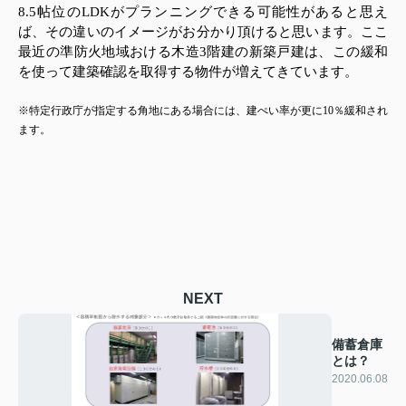
8.5
帖位の
LDK
がプランニングできる可能性があると思え
ば、その違いのイメージがお分かり頂けると思います。ここ
最近の準防火地域おける木造
3
階建の新築戸建は、この緩和
を使って建築確認を取得する物件が増えてきています。
※特定行政庁が指定する角地にある場合には、建ぺい率が更に
10
％緩和され
ます。
NEXT
備蓄倉庫
とは？
2020.06.08