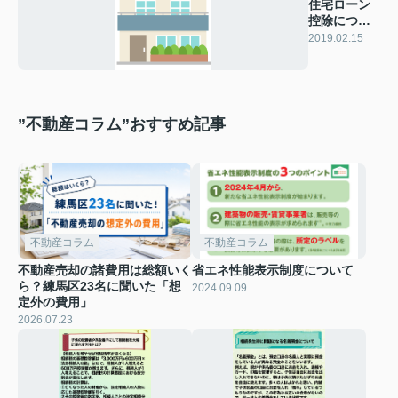
住宅ローン
控除につい
て③
2019.02.15
”不動産コラム”おすすめ記事
不動産コラム
不動産コラム
不動産売却の諸費用は総額いく
省エネ性能表示制度について
ら？練馬区23名に聞いた「想
2024.09.09
定外の費用」
2026.07.23