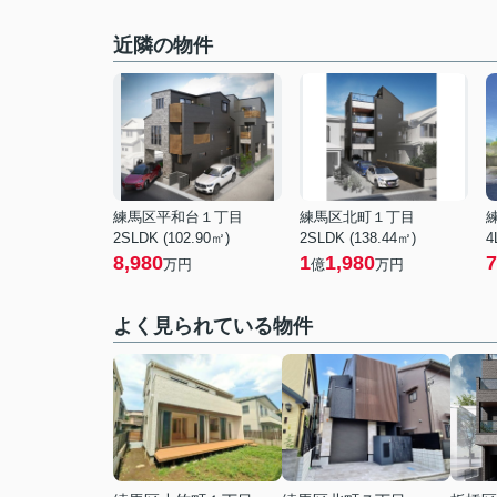
近隣の物件
練馬区平和台１丁目
練馬区北町１丁目
2SLDK (102.90㎡)
2SLDK (138.44㎡)
4
8,980
1
1,980
7
万円
億
万円
よく見られている物件