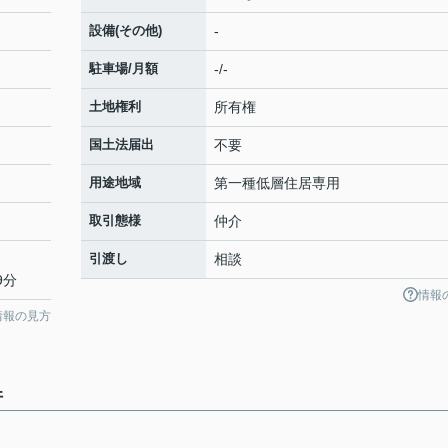
設備(その他)
-
駐車場/月額
-/-
土地権利
所有権
国土法届出
不要
用途地域
第一種低層住居専用
取引態様
仲介
引渡し
相談
9分
情報
情報の見方
件