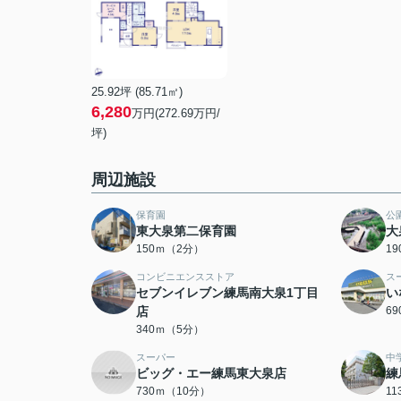
25.92坪 (85.71㎡)
6,280
万円(272.69万円/
坪)
周辺施設
保育園
公
東大泉第二保育園
大
150ｍ（2分）
1
コンビニエンスストア
ス
セブンイレブン練馬南大泉1丁目
い
店
6
340ｍ（5分）
スーパー
中
ビッグ・エー練馬東大泉店
練
730ｍ（10分）
1