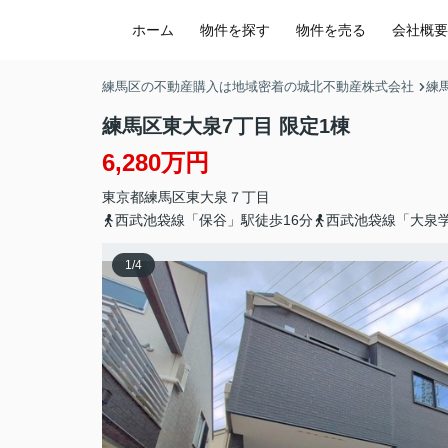
ホーム
物件を探す
物件を売る
会社概要
練馬区の不動産購入は地域密着の城北不動産株式会社
練
練馬区東大泉7丁目 限定1棟
6,280万円
東京都
練馬区
東大泉
７丁目
西武池袋線「保谷」駅徒歩16分
西武池袋線「大泉学
1
/
4