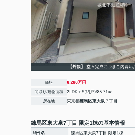
【外観】
堂々完成につきご内覧い
6,280万円
価格
2LDK＋S(納戸)/85.71㎡
間取り/建物面積
東京都
練馬区
東大泉
７丁目
所在地
練馬区東大泉7丁目 限定1棟の基本情報
物件名
練馬区東大泉7丁目 限定1棟