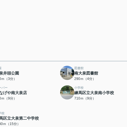
園
図書館
泉井頭公園
南大泉図書館
90ｍ（3分）
290ｍ（4分）
ーパー
小学校
なげや南大泉店
練馬区立大泉南小学校
90ｍ（9分）
710ｍ（9分）
学校
馬区立大泉第二中学校
130ｍ（15分）