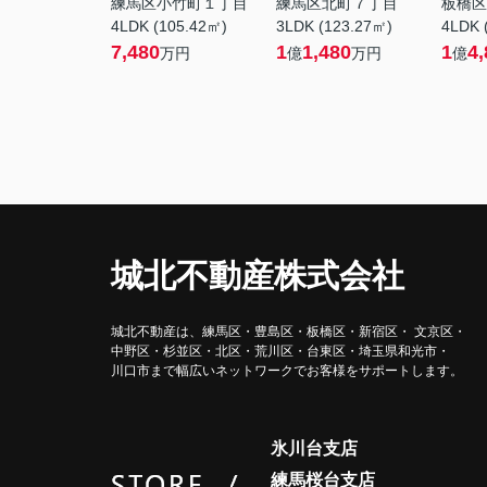
練馬区小竹町１丁目
練馬区北町７丁目
板橋区
4LDK (105.42㎡)
3LDK (123.27㎡)
4LDK 
7,480
1
1,480
1
4,
万円
億
万円
億
城北不動産株式会社
城北不動産は、練馬区・豊島区・
板橋区・新宿区・ 文京区・
中野区・杉並区・北区・荒川区・
台東区・埼玉県和光市・
川口市まで
幅広いネットワークで
お客様をサポートします。
氷川台支店
練馬桜台支店