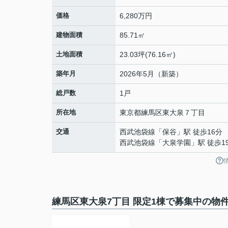
価格
6,280万円
建物面積
85.71㎡
土地面積
23.03坪(76.16㎡)
築年月
2026年5月（新築）
総戸数
1戸
所在地
東京都
練馬区
東大泉
７丁目
交通
西武池袋線
「
保谷
」駅 徒歩16分
西武池袋線
「
大泉学園
」駅 徒歩1
練馬区東大泉7丁目 限定1棟で募集中の物