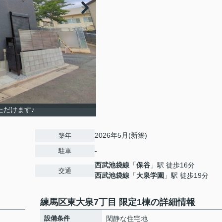
ただけます♪
2026年5月(新築)
築年
-
駐車
西武池袋線
「
保谷
」駅 徒歩16分
交通
西武池袋線
「
大泉学園
」駅 徒歩19分
練馬区東大泉7丁目 限定1棟の詳細情報
設備条件
閑静な住宅地