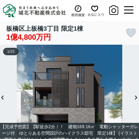
板橋区上板橋3丁目 限定1棟
1億4,800万円
1
/
15
【完成予想図】【駅徒歩2分！！ 建物169.16㎡ 電動シャッターガレ
ージ付 ゆとりある空間設計のハイクラス邸宅 限定1棟】 (イラスト