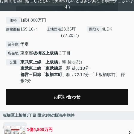
は図面を基に起こしたもので実際のものとは多少異なる場合がございま
す)
1億4,800万円
価格
169.16㎡
23.35坪
4LDK
建物面積
土地面積
間取り
(77.20㎡)
予定
築年数
東京都
板橋区
上板橋
３丁目
所在地
東武東上線
「
上板橋
」駅 徒歩2分
交通
東武東上線
「
東武練馬
」駅 徒歩18分
都営三田線
「
板橋本町
」駅 バス12分 「上板橋駅前」 停
歩2分
お問い合わせ
板橋区上板橋3丁目 限定1棟の販売中物件
1億4,800万円