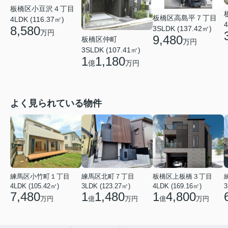
板橋区小豆沢４丁目
板橋区高島平７丁目
4LDK (116.37㎡)
4
8,580
3SLDK (137.42㎡)
万円
9,480
板橋区仲町
万円
3SLDK (107.41㎡)
1
1,180
億
万円
よく見られている物件
練馬区小竹町１丁目
練馬区北町７丁目
板橋区上板橋３丁目
4LDK (105.42㎡)
3LDK (123.27㎡)
4LDK (169.16㎡)
3
7,480
1
1,480
1
4,800
万円
億
万円
億
万円