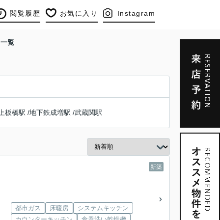
閲覧履歴
お気に入り
Instagram
て一覧
上板橋駅
/
地下鉄成増駅
/
武蔵関駅
新築
都市ガス
床暖房
システムキッチン
カウンターキッチン
食器洗い乾燥機