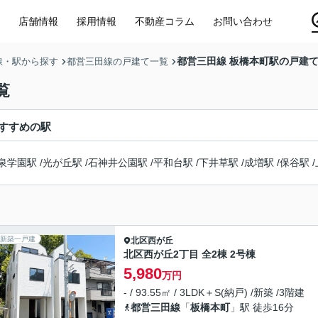
店舗情報
採用情報
不動産コラム
お問い合わせ
都営三田線 板橋本町駅の戸建
線・駅から探す
都営三田線の戸建て一覧
覧
すすめの駅
泉学園駅
/
光が丘駅
/
石神井公園駅
/
平和台駅
/
下井草駅
/
成増駅
/
保谷駅
/
新築一戸建
北区
西が丘
北区西が丘2丁目 全2棟 2号棟
5,980
万円
- / 93.55㎡ / 3LDK＋S(納戸) /新築 /3階建
都営三田線
「
板橋本町
」駅 徒歩16分