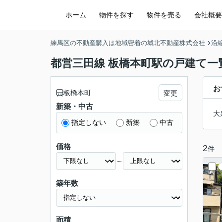
ホーム
物件を探す
物件を売る
会社概要
練馬区の不動産購入は地域密着の城北不動産株式会社
沿
都営三田線 板橋本町駅の戸建て一
お
板橋本町
変更
新築・中古
大
指定しない
新築
中古
価格
2
件
～
築年数
面積