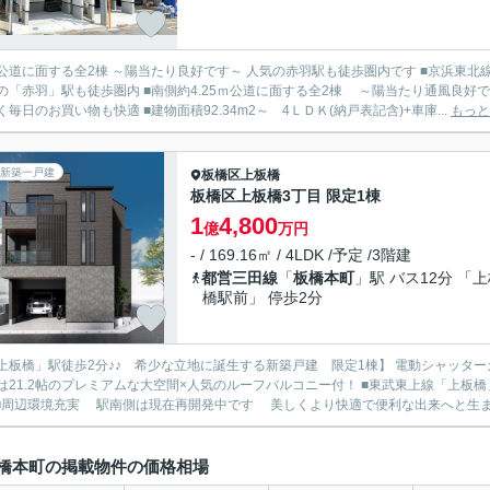
に面する全2棟 ～陽当たり良好です～ 人気の赤羽駅も徒歩圏内です ■京浜東北線「東十条」駅徒歩17分 三田線「板橋本町」駅徒歩16分
内 ■南側約4.25ｍ公道に面する全2棟 ～陽当たり通風良好です～ ■西が丘2丁目の落ち着いた住宅地 ■スーパー、コンビニ
も近く毎日のお買い物も快適 ■建物面積92.34m2～ 4ＬＤＫ(納戸表記含)+車庫...
もっと
新築一戸建
板橋区
上板橋
板橋区上板橋3丁目 限定1棟
1
4,800
億
万円
- / 169.16㎡ / 4LDK /予定 /3階建
都営三田線
「
板橋本町
」駅 バス12分 「
橋駅前」 停歩2分
上板橋」駅徒歩2分♪♪ 希少な立地に誕生する新築戸建 限定1棟】 電動シャッターガ
1.2帖のプレミアムな大空間×人気のルーフバルコニー付！ ■東武東上線「上板橋」駅徒歩2分！ 駅近の希少な立地に誕生する新築戸建 限定
1棟 ■周辺環境充実 駅南側は現在再開発中です 美しくより快適で便利な出来へと生まれ
橋本町の掲載物件の価格相場