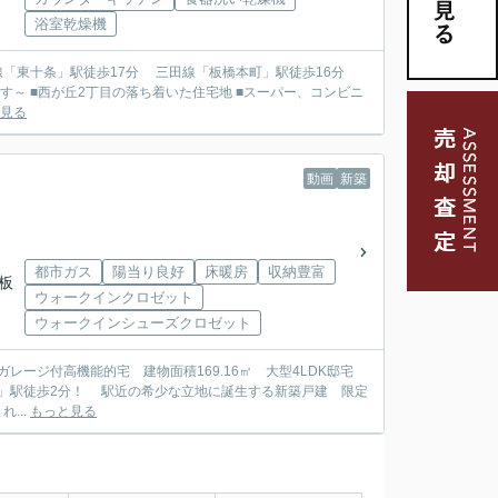
浴室乾燥機
見る
動画
新築
都市ガス
陽当り良好
床暖房
収納豊富
上板
ウォークインクロゼット
ウォークインシューズクロゼット
レージ付高機能的宅 建物面積169.16㎡ 大型4LDK邸宅
...
もっと見る