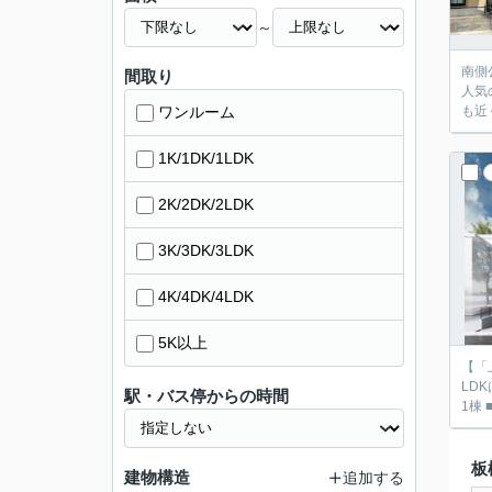
～
南側公道
間取り
人気の「赤羽」駅も徒歩圏
ワンルーム
1K/1DK/1LDK
2K/2DK/2LDK
3K/3DK/3LDK
4K/4DK/4LDK
5K以上
【「
LDKは2
駅・バス停からの時間
板
建物構造
追加する