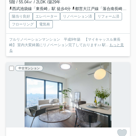
5階 / 55.04㎡ / 2LDK /築29年
西武池袋線「東長崎」駅 徒歩4分
都営大江戸線「落合南長崎」駅 徒歩10分
陽当り良好
エレベーター
リノベーション済
リフォーム済
フローリング
電気有
フルリノベーションマンション 平成9年築 【マイキャッスル東長
崎】 室内大変綺麗にリノベーション完了しております♪♪ 駅...
もっと見
る
中古マンション