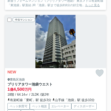
新規リフォームマンション《ブリリアタワー池袋》 東京メトロ有楽町線
「東池袋」駅直結 JR「池袋」駅まで徒歩約8分の好立地...
もっと見る
中古マンション
NEW
豊島区池袋
ブリリアタワー池袋ウエスト
1
4,500
億
万円
18階 / 64.14㎡ / 2LDK /築2年
有楽町線「要町」駅 徒歩3分
山手線「池袋」駅 徒歩10分
ペット飼育可
ペット相談
エレベーター
ディスポーザー