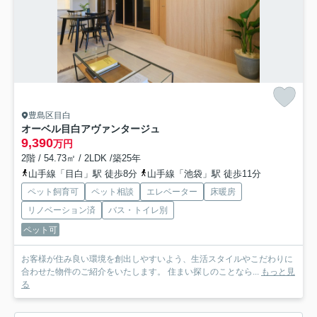
豊島区目白
オーベル目白アヴァンタージュ
9,390
万円
2階 / 54.73㎡ / 2LDK /築25年
山手線「目白」駅 徒歩8分
山手線「池袋」駅 徒歩11分
ペット飼育可
ペット相談
エレベーター
床暖房
リノベーション済
バス・トイレ別
ペット可
お客様が住み良い環境を創出しやすいよう、生活スタイルやこだわりに
合わせた物件のご紹介をいたします。 住まい探しのことなら...
もっと見
る