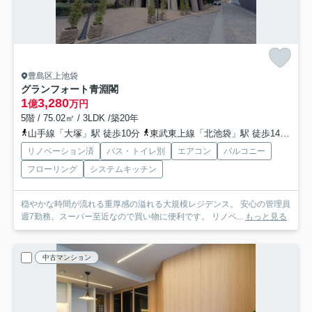
豊島区上池袋
グランフォート青淵閣
1
3,280
億
万円
5階 / 75.02㎡ / 3LDK /築20年
山手線「大塚」駅 徒歩10分
東武東上線「北池袋」駅 徒歩14分
都
リノベーション済
バス・トイレ別
エアコン
バルコニー
フローリング
システムキッチン
穏やかな時間が流れる重厚感の溢れる大規模レジデンス。 安心の管理員
週7勤務。スーパー至近なので買い物に便利です。 リノベ...
もっと見る
中古マンション