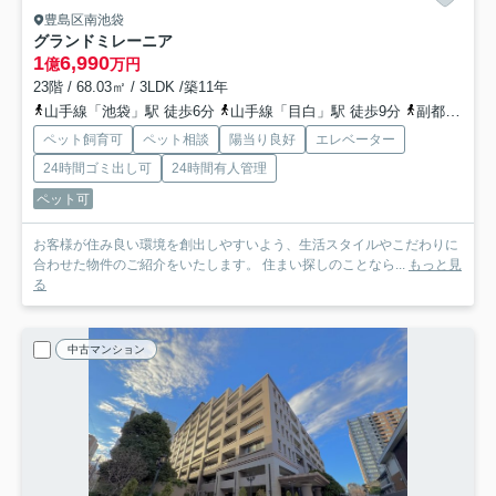
豊島区南池袋
グランドミレーニア
1
6,990
億
万円
23階 / 68.03㎡ / 3LDK /築11年
山手線「池袋」駅 徒歩6分
山手線「目白」駅 徒歩9分
副都心線「雑司が谷」駅 徒歩10分
ペット飼育可
ペット相談
陽当り良好
エレベーター
24時間ゴミ出し可
24時間有人管理
ペット可
お客様が住み良い環境を創出しやすいよう、生活スタイルやこだわりに
合わせた物件のご紹介をいたします。 住まい探しのことなら...
もっと見
る
中古マンション