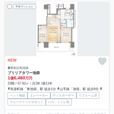
中古マンション
NEW
豊島区南池袋
ブリリアタワー池袋
1
6,480
億
万円
23階 / 57.82㎡ / 2LDK /築11年
有楽町線「東池袋」駅 徒歩1分
山手線「池袋」駅 徒歩8分
副都心
ペット相談
エレベーター
ディスポーザー
リフォーム済
ウォークインクロゼット
バス・トイレ別