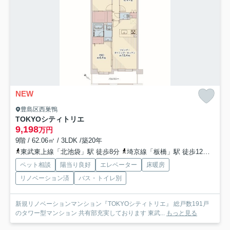
NEW
豊島区西巣鴨
TOKYOシティトリエ
9,198
万円
9階 / 62.06㎡ / 3LDK /築20年
東武東上線「北池袋」駅 徒歩8分
埼京線「板橋」駅 徒歩12分
山手
ペット相談
陽当り良好
エレベーター
床暖房
リノベーション済
バス・トイレ別
新規リノベーションマンション『TOKYOシティトリエ』 総戸数191戸
のタワー型マンション 共有部充実しております 東武...
もっと見る