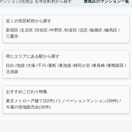
マンション(売買)】を市区町村から探す
豊島区のマンション一覧
近くの市区町村から探す
新宿区
文京区
渋谷区
中野区
杉並区
北区
板橋区
練馬区
三鷹市
同じエリアにある駅から探す
目白
池袋
大塚
千川
要町
東池袋
雑司が谷
東長崎
巣鴨新田
北池袋
おすすめこだわり特集
東京メトロ一戸建て(52件)
リノベーションマンション(39件)
今週の現地販売会(35件)