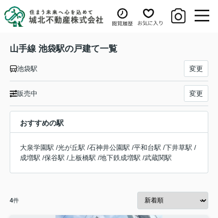
山手線 池袋駅の戸建て一覧
池袋駅
変更
販売中
変更
おすすめの駅
大泉学園駅
/
光が丘駅
/
石神井公園駅
/
平和台駅
/
下井草駅
/
成増駅
/
保谷駅
/
上板橋駅
/
地下鉄成増駅
/
武蔵関駅
4
件