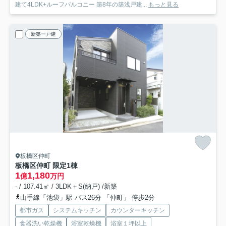
建て4LDK+ルーフバルコニー 築8年の築浅戸建...
もっと見る
新築一戸建
板橋区仲町
板橋区仲町 限定1棟
1
1,180
億
万円
- / 107.41㎡ / 3LDK＋S(納戸) /新築
山手線「池袋」駅 バス26分 「仲町」 停歩2分
都市ガス
システムキッチン
カウンターキッチン
食器洗い乾燥機
浴室乾燥機
浴室１坪以上