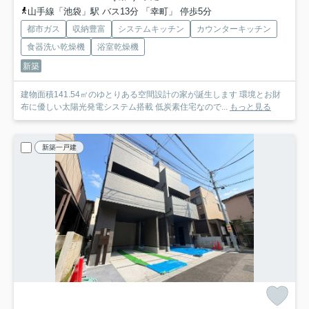
山手線「池袋」駅 バス13分 「幸町」 停歩5分
都市ガス
収納豊富
システムキッチン
カウンターキッチン
食器洗い乾燥機
浴室乾燥機
新築
建物面積141.54㎡のゆとりある空間設計の家が誕生します 環境とお財
布に優しい太陽光発電システム搭載 低炭素住宅なので...
もっと見る
新築一戸建