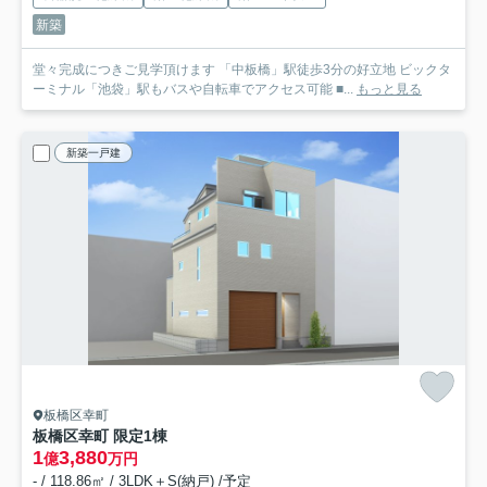
新築
堂々完成につきご見学頂けます 「中板橋」駅徒歩3分の好立地 ビックタ
ーミナル「池袋」駅もバスや自転車でアクセス可能 ■...
もっと見る
新築一戸建
板橋区幸町
板橋区幸町 限定1棟
1
3,880
億
万円
- / 118.86㎡ / 3LDK＋S(納戸) /予定