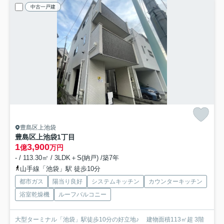
中古一戸建
豊島区上池袋
豊島区上池袋1丁目
1
3,900
億
万円
- / 113.30㎡ / 3LDK＋S(納戸) /築7年
山手線「池袋」駅 徒歩10分
都市ガス
陽当り良好
システムキッチン
カウンターキッチン
浴室乾燥機
ルーフバルコニー
大型ターミナル「池袋」駅徒歩10分の好立地♪ 建物面積113㎡超 3階