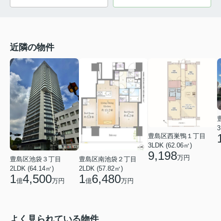
近隣の物件
3
豊島区西巣鴨１丁目
3LDK (62.06㎡)
9,198
万円
豊島区池袋３丁目
豊島区南池袋２丁目
2LDK (64.14㎡)
2LDK (57.82㎡)
1
4,500
1
6,480
億
万円
億
万円
よく見られている物件