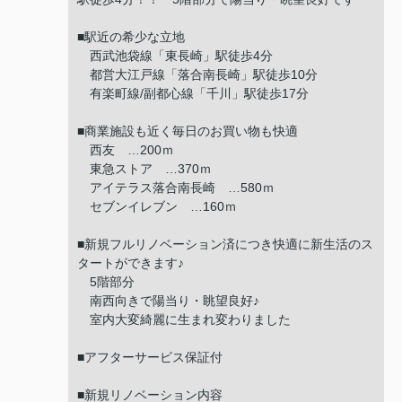
■駅近の希少な立地
西武池袋線「東長崎」駅徒歩4分
都営大江戸線「落合南長崎」駅徒歩10分
有楽町線/副都心線「千川」駅徒歩17分
■商業施設も近く毎日のお買い物も快適
西友 …200ｍ
東急ストア …370ｍ
アイテラス落合南長崎 …580ｍ
セブンイレブン …160ｍ
■新規フルリノベーション済につき快適に新生活のス
タートができます♪
5階部分
南西向きで陽当り・眺望良好♪
室内大変綺麗に生まれ変わりました
■アフターサービス保証付
■新規リノベーション内容