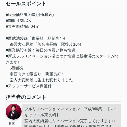
セールスポイント
■販売価格/6,980万円(税込)
■間取り/2LDK
■専有面積/55.04㎡
■西武池袋線「東長崎」駅徒歩4分
都営大江戸線「落合南長崎」駅徒歩10分
■商業施設も近く毎日のお買い物も快適
■新規フルリノベーション済につき快適に新生活のスタートがで
きます♪
5階部分
南西向きで陽当り・眺望良好♪
室内大変綺麗に生まれ変わりました
■アフターサービス保証付
担当者のコメント
フルリノベーションマンション 平成9年築 【マイ
キャッスル東長崎】
室内大変綺麗にリノベーション完了しております♪♪
眞家
駅徒歩4分！！ 5階部分で陽当り・眺望良好です