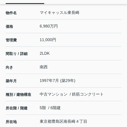
マイキャッスル東長崎
物件名
6,980万円
価格
11,000円
管理費
2LDK
間取り / 詳細
南西
向き
1997年7月 (築29年)
築年月
中古マンション / 鉄筋コンクリート
種別 / 建物構造
5階 / 6階建
所在階 / 階建
東京都
豊島区
南長崎
４丁目
所在地