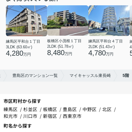
板橋区小茂根１丁目
練馬区平和台４丁目
練馬区平和台１丁目
2LDK (51.78㎡)
2LDK (51.43㎡)
4
3LDK (63.60㎡)
8,480
4,780
4,280
万円
万円
万円
社
豊島区のマンション一覧
マイキャッスル東長崎
5階
市区町村から探す
練馬区
杉並区
板橋区
豊島区
中野区
北区
和光市
川口市
新宿区
西東京市
町名から探す