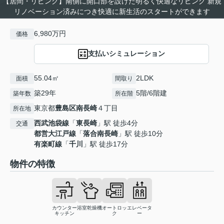
【居間・リビング】南側に開口部を設けた明るく快適なリビング 新規
リノベーション済みにつき快適に新生活のスタートができます
6,980万円
価格
支払いシミュレーション
55.04㎡
2LDK
面積
間取り
築29年
5階/6階建
築年数
所在階
東京都
豊島区
南長崎
４丁目
所在地
西武池袋線
「
東長崎
」駅 徒歩4分
交通
都営大江戸線
「
落合南長崎
」駅 徒歩10分
有楽町線
「
千川
」駅 徒歩17分
物件の特徴
カウンター
浴室乾燥機
オートロッ
エレベータ
キッチン
ク
ー