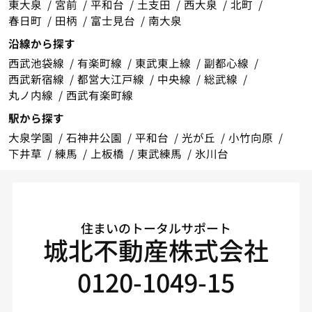
東大泉
宮前
平和台
土支田
西大泉
北町
春日町
田柄
富士見台
南大泉
沿線から探す
西武池袋線
有楽町線
東武東上線
副都心線
西武新宿線
都営大江戸線
中央線
総武線
丸ノ内線
西武有楽町線
駅から探す
大泉学園
石神井公園
平和台
光が丘
小竹向原
下井草
練馬
上板橋
東武練馬
氷川台
住まいのトータルサポート
城北不動産株式会社
0120-1049-15