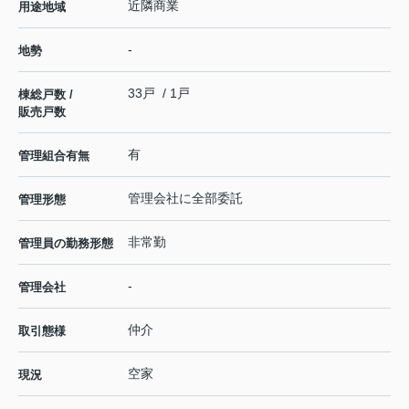
近隣商業
用途地域
-
地勢
33戸 / 1戸
棟総戸数 /
販売戸数
有
管理組合有無
管理会社に全部委託
管理形態
非常勤
管理員の勤務形態
-
管理会社
仲介
取引態様
空家
現況