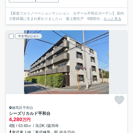
【新規フルリノベーションマンション セザール平和台ガーデン】 室内
大変綺麗に生まれ変わりました♪♪ 最上階住戸 8階部分...
もっと見る
中古マンション
練馬区平和台
シーズリカルド平和台
4,280
万円
4階 / 63.60㎡ / 3LDK /築35年
東武東上線「東武練馬」駅 徒歩15分