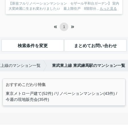
【新規フルリノベーションマンション セザール平和台ガーデン】 室内
大変綺麗に生まれ変わりました♪♪ 最上階住戸 8階部分...
もっと見る
1
検索条件を変更
まとめてお問い合わせ
東上線のマンション一覧
東武東上線 東武練馬駅のマンション一覧
おすすめこだわり特集
東京メトロ一戸建て(52件)
リノベーションマンション(43件)
今週の現地販売会(35件)