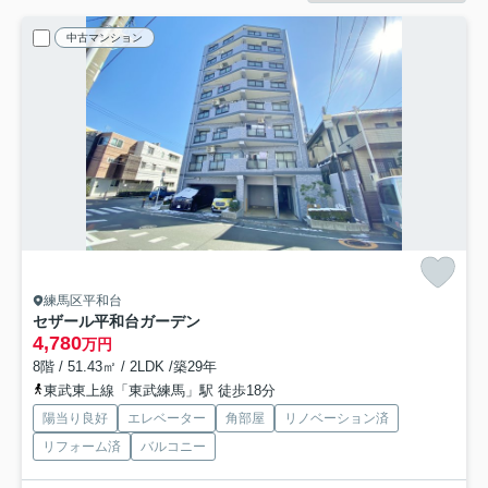
中古マンション
練馬区平和台
セザール平和台ガーデン
4,780
万円
8階 / 51.43㎡ / 2LDK /築29年
東武東上線「東武練馬」駅 徒歩18分
陽当り良好
エレベーター
角部屋
リノベーション済
リフォーム済
バルコニー