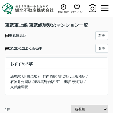
東武東上線 東武練馬駅のマンション一覧
東武練馬駅
変更
2K,2DK,2LDK,販売中
変更
おすすめの駅
練馬駅
/
氷川台駅
/
小竹向原駅
/
池袋駅
/
上板橋駅
/
石神井公園駅
/
練馬高野台駅
/
江古田駅
/
要町駅
/
東武練馬駅
1
件