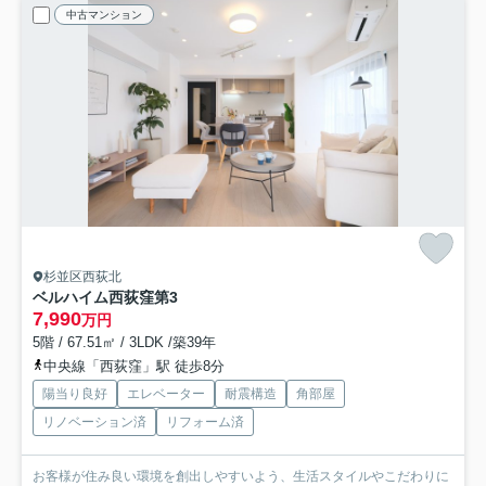
中古マンション
杉並区西荻北
ベルハイム西荻窪第3
7,990
万円
5階 / 67.51㎡ / 3LDK /築39年
中央線「西荻窪」駅 徒歩8分
陽当り良好
エレベーター
耐震構造
角部屋
リノベーション済
リフォーム済
お客様が住み良い環境を創出しやすいよう、生活スタイルやこだわりに