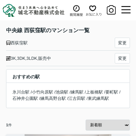
中央線 西荻窪駅のマンション一覧
西荻窪駅
変更
3K,3DK,3LDK,販売中
変更
おすすめの駅
氷川台駅
/
小竹向原駅
/
池袋駅
/
練馬駅
/
上板橋駅
/
要町駅
/
石神井公園駅
/
練馬高野台駅
/
江古田駅
/
東武練馬駅
1
件