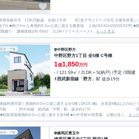
用高級住宅 LDK25帖超 吹抜け天井 RC造デザイナーズ住宅 太陽光発電システム搭載 ■新宿線「都立家政」駅徒
(約58.62坪) ■商業施設も近く毎日のお買い物も快適♪ ■2011年4月築 RC
2階建て 建物面積160.45m2 1LDK+フリースペース+...
もっと見る
新築一戸建
中野区
野方
中野区野方1丁目 全5棟 C号棟
1
1,850
億
万円
- / 121.59㎡ / 2LDK＋S(納戸) /予定 /3階建
西武新宿線
「
野方
」駅 徒歩19分
3路線利用可能！南側約4.0ｍ公道に面する全5棟 LDK19.3帖、全居室6帖以上のゆとりある
用可能 ・JR中央線・総武線「中野」駅…徒歩約17分 「高円寺」
19分 ■前面道路南側約4.0ｍ公道に面する全5棟 ■小中学校や保育園、公園が近く...
もっ
新築一戸建
練馬区
豊玉中