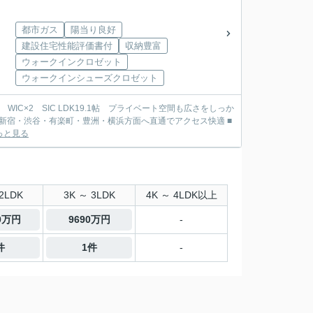
都市ガス
陽当り良好
建設住宅性能評価書付
収納豊富
ウォークインクロゼット
ウォークインシューズクロゼット
IC×2 SIC LDK19.1帖 プライベート空間も広さをしっか
っと見る
2LDK
3K ～ 3LDK
4K ～ 4LDK以上
50万円
9690万円
-
件
1件
-