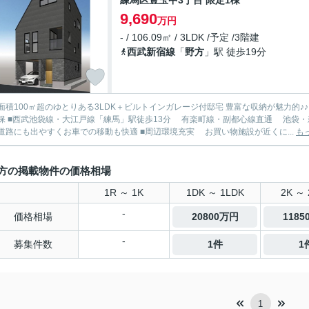
練馬区豊玉中3丁目 限定1棟
9,690
万円
- / 106.09㎡ / 3LDK /予定 /3階建
西武新宿線
「
野方
」駅 徒歩19分
面積100㎡超のゆとりある3LDK＋ビルトインガレージ付邸宅 豊富な収納が魅力的♪♪ W
・豊洲・横浜方面へ直通でアクセス快適 ■
幹線道路にも出やすくお車での移動も快適 ■周辺環境充実 お買い物施設が近くに...
も
方の掲載物件の価格相場
1R ～ 1K
1DK ～ 1LDK
2K ～ 
-
価格相場
20800万円
118
-
募集件数
1件
1
1