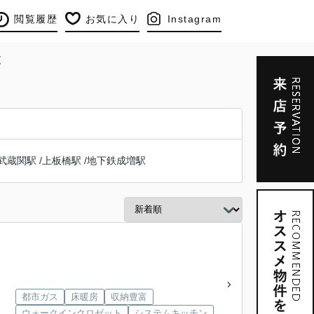
閲覧履歴
お気に入り
Instagram
覧
武蔵関駅
/
上板橋駅
/
地下鉄成増駅
都市ガス
床暖房
収納豊富
ウォークインクロゼット
システムキッチン