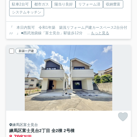
駐車2台可
都市ガス
陽当り良好
リフォーム済
収納豊富
システムキッチン
『 本日内覧可 令和1年築 築浅リフォーム戸建カースペース2台分付
♪♪ 』 ■西武池袋線「富士見台」駅徒歩12分 ...
もっと見る
新築一戸建
練馬区富士見台
練馬区富士見台2丁目 全2棟 2号棟
8,798