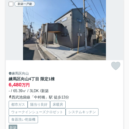
新築一戸建
練馬区向山
練馬区向山4丁目 限定1棟
6,480
万円
- / 65.39㎡ / 3LDK /新築
西武池袋線「中村橋」駅 徒歩13分
都市ガス
陽当り良好
床暖房
ウォークインシューズクロゼット
システムキッチン
食器洗い乾燥機
新築