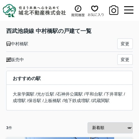
西武池袋線 中村橋駅の戸建て一覧
中村橋駅
変更
販売中
変更
おすすめの駅
大泉学園駅
/
光が丘駅
/
石神井公園駅
/
平和台駅
/
下井草駅
/
成増駅
/
保谷駅
/
上板橋駅
/
地下鉄成増駅
/
武蔵関駅
3
件