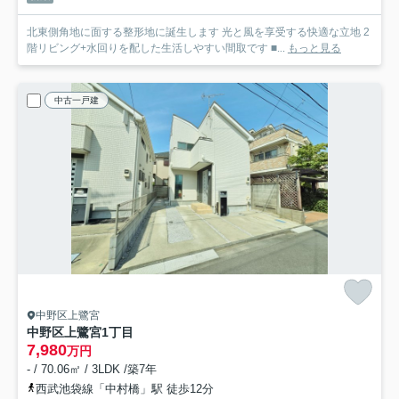
北東側角地に面する整形地に誕生します 光と風を享受する快適な立地 2
階リビング+水回りを配した生活しやすい間取です ■...
もっと見る
中古一戸建
中野区上鷺宮
中野区上鷺宮1丁目
7,980
万円
- / 70.06㎡ / 3LDK /築7年
西武池袋線「中村橋」駅 徒歩12分