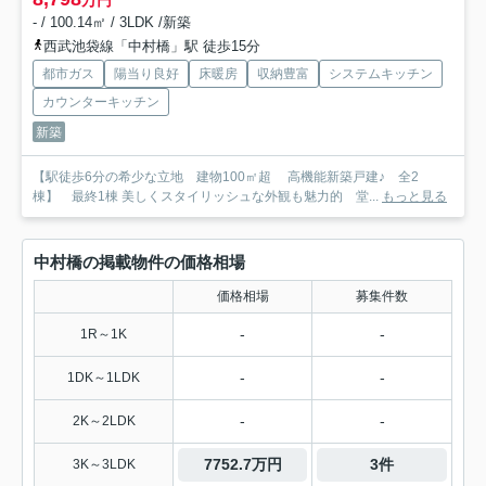
万円
- / 100.14㎡ / 3LDK /新築
西武池袋線「中村橋」駅 徒歩15分
都市ガス
陽当り良好
床暖房
収納豊富
システムキッチン
カウンターキッチン
新築
【駅徒歩6分の希少な立地 建物100㎡超 高機能新築戸建♪ 全2
棟】 最終1棟 美しくスタイリッシュな外観も魅力的 堂...
もっと見る
中村橋の掲載物件の価格相場
価格相場
募集件数
-
-
1R～1K
-
-
1DK～1LDK
-
-
2K～2LDK
7752.7万円
3件
3K～3LDK