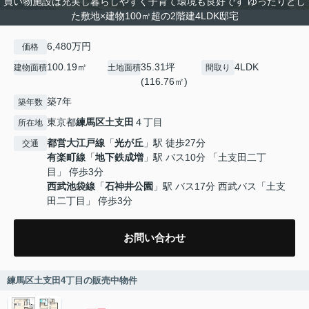
買い物施設は充実し暮らしやすく子育て環境も良好です ゆったりとし
た敷地×建物100㎡超の2階建4LDK邸宅
6,480万円
価格
100.19㎡
35.31坪
4LDK
建物面積
土地面積
間取り
(116.76㎡)
築7年
築年数
東京都
練馬区
土支田
４丁目
所在地
都営大江戸線
「
光が丘
」駅 徒歩27分
交通
有楽町線
「
地下鉄成増
」駅 バス10分 「土支田二丁
目」 停歩3分
西武池袋線
「
石神井公園
」駅 バス17分 西武バス「土支
田二丁目」 停歩3分
お問い合わせ
練馬区土支田4丁目の販売中物件