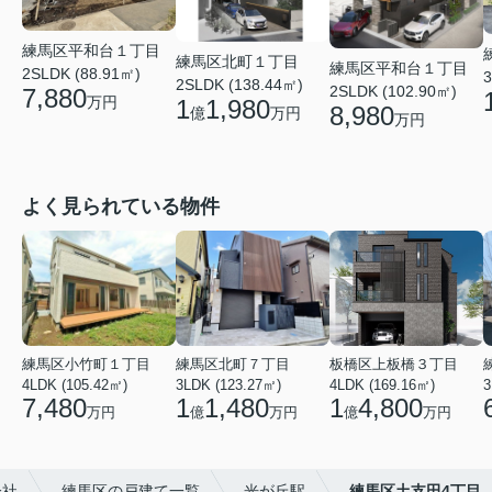
練馬区平和台１丁目
練馬区北町１丁目
練馬区平和台１丁目
2SLDK (88.91㎡)
3
2SLDK (138.44㎡)
2SLDK (102.90㎡)
7,880
万円
1
1,980
8,980
億
万円
万円
よく見られている物件
練馬区小竹町１丁目
練馬区北町７丁目
板橋区上板橋３丁目
4LDK (105.42㎡)
3LDK (123.27㎡)
4LDK (169.16㎡)
3
7,480
1
1,480
1
4,800
万円
億
万円
億
万円
会社
練馬区の戸建て一覧
光が丘駅
練馬区土支田4丁目