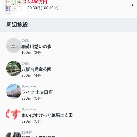
6,480万円
30.30坪(100.19㎡)
周辺施設
公園
稲荷山憩いの森
100ｍ（2分）
公園
八坂台児童公園
260ｍ（4分）
スーパー
ライフ 土支田店
380ｍ（5分）
スーパー
まいばすけっと練馬土支田
390ｍ（5分）
郵便局