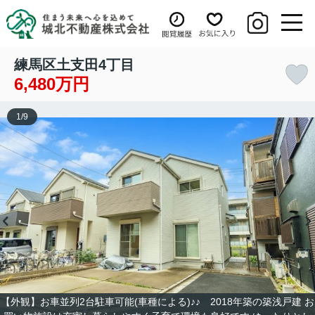
練馬区土支田4丁目
6,480万円
1
/
9
【外観】お車並列2台駐車可能(車種による)♪♪ 2018年築の築浅戸建 お