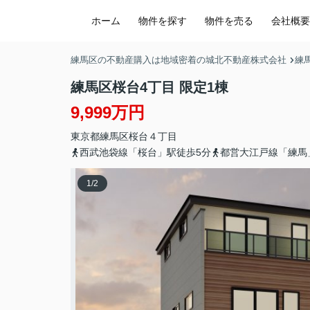
ホーム
物件を探す
物件を売る
会社概要
練馬区の不動産購入は地域密着の城北不動産株式会社
練
練馬区桜台4丁目 限定1棟
9,999万円
東京都
練馬区
桜台
４丁目
西武池袋線「桜台」駅徒歩5分
都営大江戸線「練馬
1
/
2