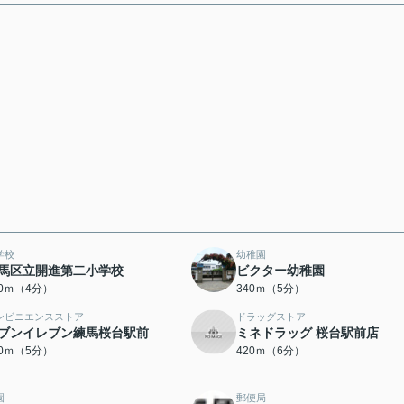
学校
幼稚園
馬区立開進第二小学校
ビクター幼稚園
00ｍ（4分）
340ｍ（5分）
ンビニエンスストア
ドラッグストア
ブンイレブン練馬桜台駅前
ミネドラッグ 桜台駅前店
00ｍ（5分）
420ｍ（6分）
園
郵便局