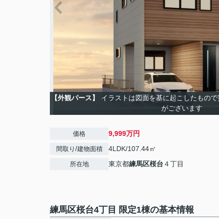
【外観パース】
イラストは図面を基に起こしたもので
がございます
9,999万円
価格
4LDK/107.44㎡
間取り/建物面積
東京都
練馬区
桜台
４丁目
所在地
練馬区桜台4丁目 限定1棟の基本情報