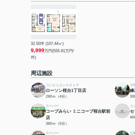
32.50坪 (107.44㎡)
9,999
万円(555.81万円/
坪)
周辺施設
コンビニエンスストア
小
ローソン桜台1丁目店
練
260ｍ（4分）
3
スーパー
コ
コープみらい ミニコープ桜台駅前
セ
店
4
380ｍ（5分）
スーパー
公