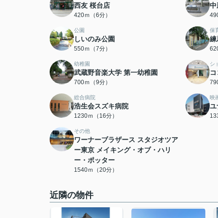
西友 桜台店
中
420ｍ（6分）
4
公園
保
しいのみ公園
練
550ｍ（7分）
6
幼稚園
シ
武蔵野音楽大学 第一幼稚園
コ
700ｍ（9分）
7
総合病院
映
浩生会スズキ病院
ユ
1230ｍ（16分）
1
その他
ワーナーブラザース スタジオツア
ー東京 メイキング・オブ・ハリ
ー・ポッター
1540ｍ（20分）
近隣の物件