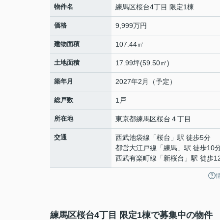
物件名
練馬区桜台4丁目 限定1棟
価格
9,999万円
建物面積
107.44㎡
土地面積
17.99坪(59.50㎡)
築年月
2027年2月（予定）
総戸数
1戸
所在地
東京都
練馬区
桜台
４丁目
交通
西武池袋線
「
桜台
」駅 徒歩5分
都営大江戸線
「
練馬
」駅 徒歩10
西武有楽町線
「
新桜台
」駅 徒歩1
練馬区桜台4丁目 限定1棟で募集中の物件