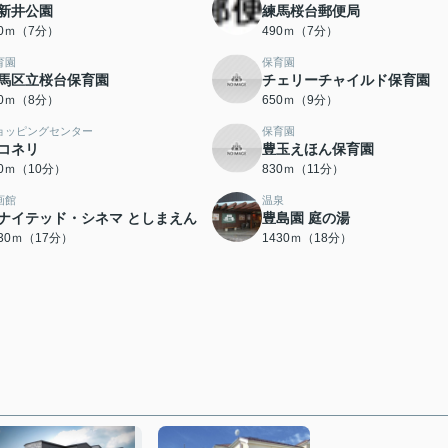
新井公園
練馬桜台郵便局
90ｍ（7分）
490ｍ（7分）
育園
保育園
馬区立桜台保育園
チェリーチャイルド保育園
20ｍ（8分）
650ｍ（9分）
ョッピングセンター
保育園
コネリ
豊玉えほん保育園
90ｍ（10分）
830ｍ（11分）
画館
温泉
ナイテッド・シネマ としまえん
豊島園 庭の湯
330ｍ（17分）
1430ｍ（18分）