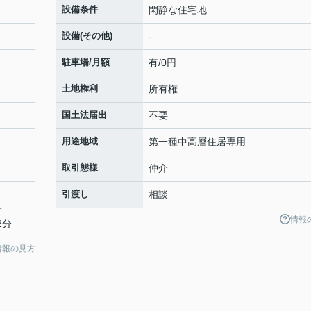
設備条件
閑静な住宅地
設備(その他)
-
駐車場/月額
有/0円
土地権利
所有権
国土法届出
不要
用途地域
第一種中高層住居専用
取引態様
仲介
引渡し
相談
分
情報
2分
情報の見方