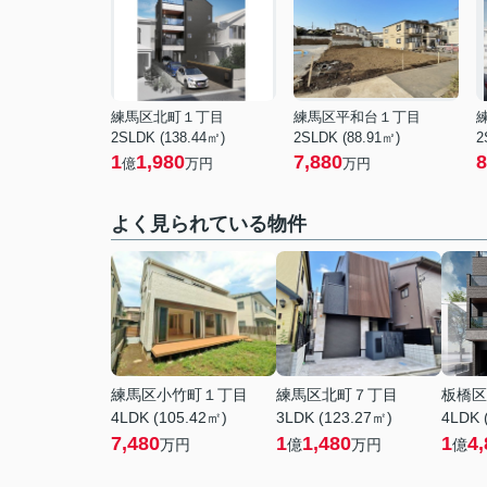
練馬区北町１丁目
練馬区平和台１丁目
2SLDK (138.44㎡)
2SLDK (88.91㎡)
2
1
1,980
7,880
8
億
万円
万円
よく見られている物件
練馬区小竹町１丁目
練馬区北町７丁目
板橋区
4LDK (105.42㎡)
3LDK (123.27㎡)
4LDK 
7,480
1
1,480
1
4,
万円
億
万円
億