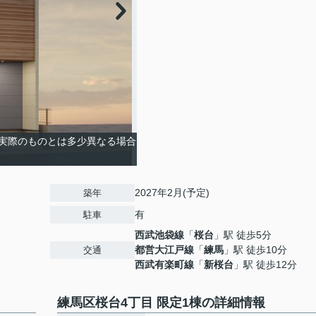
実際のものとは多少異なる場合
2027年2月(予定)
築年
有
駐車
西武池袋線
「
桜台
」駅 徒歩5分
都営大江戸線
「
練馬
」駅 徒歩10分
交通
西武有楽町線
「
新桜台
」駅 徒歩12分
練馬区桜台4丁目 限定1棟の詳細情報