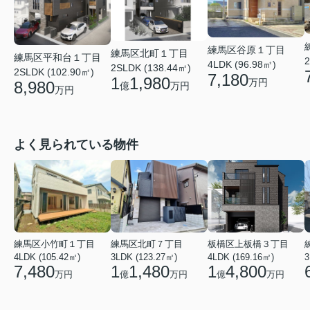
練馬区谷原１丁目
練馬区北町１丁目
練馬区平和台１丁目
2
4LDK (96.98㎡)
2SLDK (138.44㎡)
2SLDK (102.90㎡)
7,180
1
1,980
万円
8,980
億
万円
万円
よく見られている物件
練馬区小竹町１丁目
練馬区北町７丁目
板橋区上板橋３丁目
4LDK (105.42㎡)
3LDK (123.27㎡)
4LDK (169.16㎡)
3
7,480
1
1,480
1
4,800
万円
億
万円
億
万円