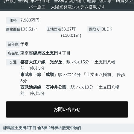
【外観】全棟駐車2台可能 全3棟新築戸建て 地震に強い家 耐震ダン
パー施工 太陽光発電システム搭載です
7,980万円
価格
103.51㎡
33.27坪
3LDK
建物面積
土地面積
間取り
(110.01㎡)
予定
築年数
東京都
練馬区
土支田
４丁目
所在地
都営大江戸線
「
光が丘
」駅 バス15分 「土支田八幡
交通
前」 停歩3分
東武東上線
「
成増
」駅 バス14分 「土支田八幡前」 停歩
3分
西武池袋線
「
石神井公園
」駅 バス19分 「土支田八幡
前」 停歩3分
お問い合わせ
練馬区土支田4丁目 全3棟 2号棟の販売中物件