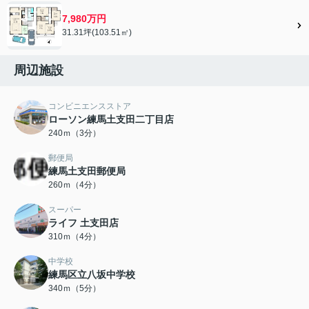
7,980万円
31.31坪(103.51㎡)
周辺施設
コンビニエンスストア
ローソン練馬土支田二丁目店
240ｍ（3分）
郵便局
練馬土支田郵便局
260ｍ（4分）
スーパー
ライフ 土支田店
310ｍ（4分）
中学校
練馬区立八坂中学校
340ｍ（5分）