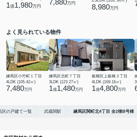
7,880
万円
1
1,980
8,980
億
万円
万円
よく見られている物件
練馬区小竹町１丁目
練馬区北町７丁目
板橋区上板橋３丁目
4LDK (105.42㎡)
3LDK (123.27㎡)
4LDK (169.16㎡)
3
7,480
1
1,480
1
4,800
万円
億
万円
億
万円
馬区の戸建て一覧
武蔵関駅
練馬区関町北4丁目 全2棟B号棟