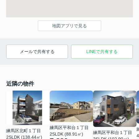
地図アプリで見る
メールで共有する
LINEで共有する
近隣の物件
練馬区平和台１丁目
練馬区北町１丁目
練馬区平和台１丁目
2SLDK (88.91㎡)
4
2SLDK (138.44㎡)
2SLDK (102.90㎡)