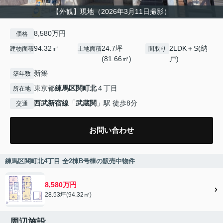
【外観】現地（2026年3月11日撮影）
8,580万円
価格
94.32㎡
24.7坪
2LDK＋S(納
建物面積
土地面積
間取り
(81.66㎡)
戸)
新築
築年数
東京都
練馬区
関町北
４丁目
所在地
西武新宿線
「
武蔵関
」駅 徒歩8分
交通
お問い合わせ
練馬区関町北4丁目 全2棟B号棟の販売中物件
8,580万円
28.53坪(94.32㎡)
周辺施設