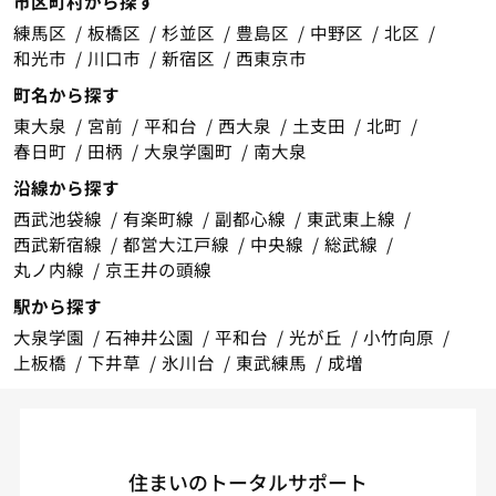
市区町村から探す
練馬区
板橋区
杉並区
豊島区
中野区
北区
和光市
川口市
新宿区
西東京市
町名から探す
東大泉
宮前
平和台
西大泉
土支田
北町
春日町
田柄
大泉学園町
南大泉
沿線から探す
西武池袋線
有楽町線
副都心線
東武東上線
西武新宿線
都営大江戸線
中央線
総武線
丸ノ内線
京王井の頭線
駅から探す
大泉学園
石神井公園
平和台
光が丘
小竹向原
上板橋
下井草
氷川台
東武練馬
成増
住まいのトータルサポート