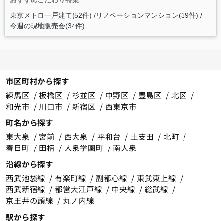
おすすめこだわり特集
東京メトロ一戸建て(52件)
リノベーションマンション(39件)
今週の現地販売会(34件)
市区町村から探す
練馬区
板橋区
杉並区
中野区
豊島区
北区
和光市
川口市
新宿区
西東京市
町名から探す
東大泉
宮前
西大泉
平和台
土支田
北町
春日町
田柄
大泉学園町
南大泉
沿線から探す
西武池袋線
有楽町線
副都心線
東武東上線
西武新宿線
都営大江戸線
中央線
総武線
京王井の頭線
丸ノ内線
駅から探す