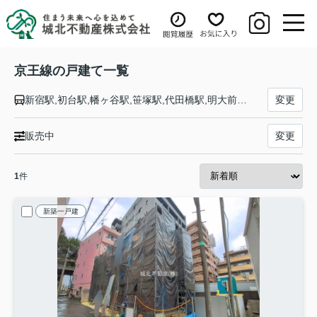
京王線の戸建て一覧
新宿駅,初台駅,幡ヶ谷駅,笹塚駅,代田橋駅,明大前駅,下高井戸駅,桜上水駅,上北沢駅,八幡山駅,芦花公園駅,千歳烏山駅,仙川駅,つつじヶ丘駅,柴崎駅,国領駅,布田駅,調布駅,西調布駅,飛田給駅,武蔵野台駅,多磨霊園駅,東府中駅,府中競馬正門前駅,府中駅,分倍河原駅,中河原駅,聖蹟桜ヶ丘駅,百草園駅,高幡不動駅,多摩動物公園駅,南平駅,平山城址公園駅,長沼駅,北野駅,京王八王子駅
変更
販売中
変更
1
件
新築一戸建