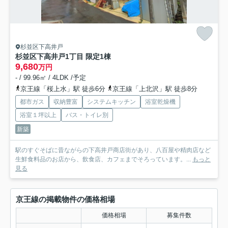
杉並区下高井戸
杉並区下高井戸1丁目 限定1棟
9,680
万円
- / 99.96㎡ / 4LDK /予定
京王線「桜上水」駅 徒歩6分
京王線「上北沢」駅 徒歩8分
都市ガス
収納豊富
システムキッチン
浴室乾燥機
浴室１坪以上
バス・トイレ別
新築
駅のすぐそばに昔ながらの下高井戸商店街があり、八百屋や精肉店など
生鮮食料品のお店から、飲食店、カフェまでそろっています。...
もっと
見る
京王線の掲載物件の価格相場
価格相場
募集件数