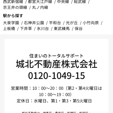
西武新宿線
都営大江戸線
中央線
総武線
京王井の頭線
丸ノ内線
駅から探す
大泉学園
石神井公園
平和台
光が丘
小竹向原
上板橋
下井草
氷川台
東武練馬
保谷
住まいのトータルサポート
城北不動産株式会社
0120-1049-15
営業時間：10：00～20：00（第2・第4火曜日は
10：00～19：00）
定休日：水曜日、第1・第3・第5火曜日
城北不動産は、練馬区・豊島区・板橋区・新宿区・