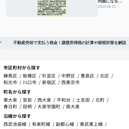
問題になる名
義預金につい
2024.08.15
て
グ
不動産売却で支払う税金！譲渡所得税の計算や節税対策を解説
市区町村から探す
練馬区
板橋区
杉並区
中野区
豊島区
北区
和光市
川口市
新宿区
西東京市
町名から探す
東大泉
宮前
西大泉
平和台
土支田
北町
春日町
田柄
大泉学園町
南大泉
沿線から探す
西武池袋線
有楽町線
副都心線
東武東上線