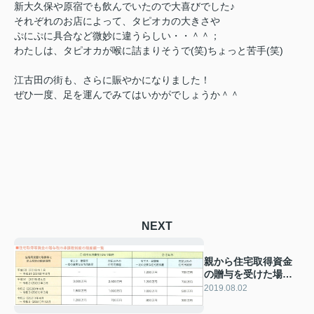
新大久保や原宿でも飲んでいたので大喜びでした♪
それぞれのお店によって、タピオカの大きさや
ぷにぷに具合など微妙に違うらしい・・＾＾；
わたしは、タピオカが喉に詰まりそうで(笑)ちょっと苦手(笑)
江古田の街も、さらに賑やかになりました！
ぜひ一度、足を運んでみてはいかがでしょうか＾＾
NEXT
親から住宅取得資金
の贈与を受けた場合
の贈与税の非課税枠
2019.08.02
拡大について