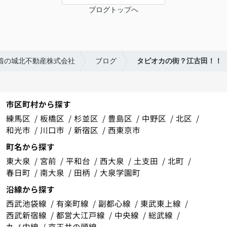
ブログトップへ
着の城北不動産株式会社
ブログ
タピオカの街？江古田！！
市区町村から探す
練馬区
板橋区
杉並区
豊島区
中野区
北区
和光市
川口市
新宿区
西東京市
町名から探す
東大泉
宮前
平和台
西大泉
土支田
北町
春日町
南大泉
田柄
大泉学園町
沿線から探す
西武池袋線
有楽町線
副都心線
東武東上線
西武新宿線
都営大江戸線
中央線
総武線
丸ノ内線
京王井の頭線