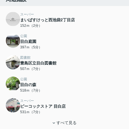
スーパー
まいばすけっと西池袋2丁目店
152ｍ（2分）
公園
目白庭園
397ｍ（5分）
図書館
豊島区立目白図書館
507ｍ（7分）
公園
目白の森
518ｍ（7分）
スーパー
ピーコックストア 目白店
531ｍ（7分）
すべて見る