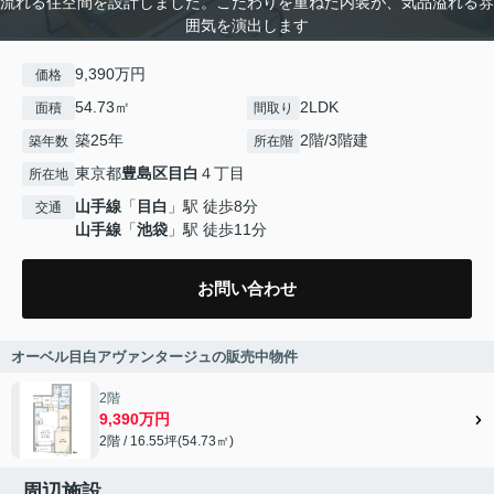
流れる住空間を設計しました。こだわりを重ねた内装が、気品溢れる雰
囲気を演出します
9,390万円
価格
54.73㎡
2LDK
面積
間取り
築25年
2階/3階建
築年数
所在階
東京都
豊島区
目白
４丁目
所在地
山手線
「
目白
」駅 徒歩8分
交通
山手線
「
池袋
」駅 徒歩11分
お問い合わせ
オーベル目白アヴァンタージュの販売中物件
2階
9,390万円
2階 / 16.55坪(54.73㎡)
周辺施設