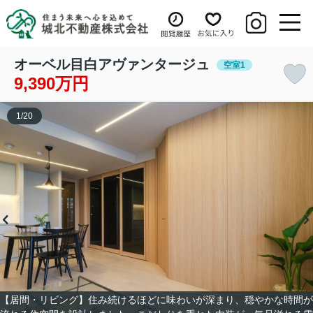
オーベル目白アヴァンタージュ
空室1
9,390万円
1
/
20
【居間・リビング】住み続けるほどに味わいが深まり、穏やかな時間が