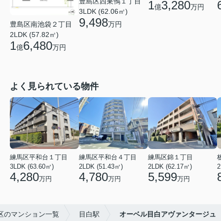
豊島区西巣鴨１丁目
1
3,280
億
万円
3LDK (62.06㎡)
9,498
豊島区南池袋２丁目
万円
2LDK (57.82㎡)
1
6,480
億
万円
よく見られている物件
練馬区平和台１丁目
練馬区平和台４丁目
練馬区錦１丁目
3LDK (63.60㎡)
2LDK (51.43㎡)
2LDK (62.17㎡)
2
4,280
4,780
5,599
万円
万円
万円
区のマンション一覧
目白駅
オーベル目白アヴァンタージュ