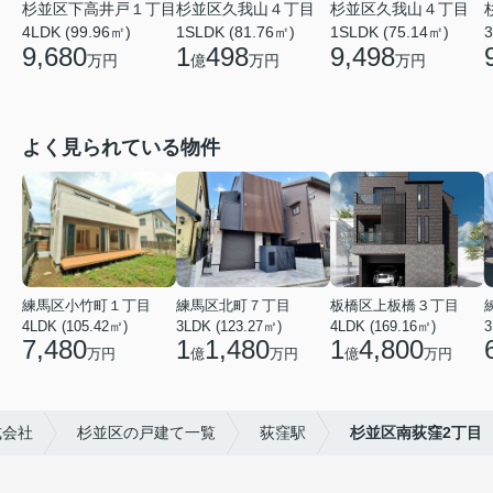
杉並区下高井戸１丁目
杉並区久我山４丁目
杉並区久我山４丁目
4LDK (99.96㎡)
1SLDK (81.76㎡)
1SLDK (75.14㎡)
3
9,680
1
498
9,498
万円
億
万円
万円
よく見られている物件
練馬区小竹町１丁目
練馬区北町７丁目
板橋区上板橋３丁目
4LDK (105.42㎡)
3LDK (123.27㎡)
4LDK (169.16㎡)
3
7,480
1
1,480
1
4,800
万円
億
万円
億
万円
式会社
杉並区の戸建て一覧
荻窪駅
杉並区南荻窪2丁目