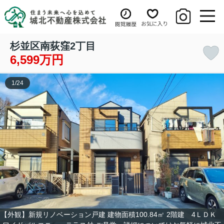
杉並区南荻窪2丁目
6,599万円
1
/
24
【外観】新規リノベーション戸建 建物面積100.84㎡ 2階建 4ＬＤＫ