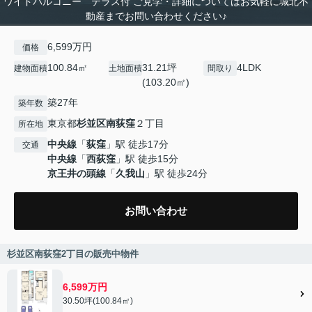
ワイドバルコニー テラス付 ご見学・詳細についてはお気軽に城北不
動産までお問い合わせください♪
6,599万円
価格
100.84㎡
31.21坪
4LDK
建物面積
土地面積
間取り
(103.20㎡)
築27年
築年数
東京都
杉並区
南荻窪
２丁目
所在地
中央線
「
荻窪
」駅 徒歩17分
交通
中央線
「
西荻窪
」駅 徒歩15分
京王井の頭線
「
久我山
」駅 徒歩24分
お問い合わせ
杉並区南荻窪2丁目の販売中物件
6,599万円
30.50坪(100.84㎡)