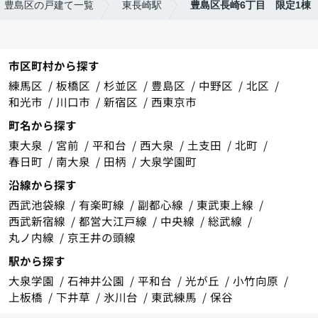
豊島区の戸建て一覧
東長崎駅
豊島区長崎6丁目 限定1棟
市区町村から探す
練馬区
板橋区
杉並区
豊島区
中野区
北区
和光市
川口市
新宿区
西東京市
町名から探す
東大泉
宮前
平和台
西大泉
土支田
北町
春日町
南大泉
田柄
大泉学園町
沿線から探す
西武池袋線
有楽町線
副都心線
東武東上線
西武新宿線
都営大江戸線
中央線
総武線
丸ノ内線
京王井の頭線
駅から探す
大泉学園
石神井公園
平和台
光が丘
小竹向原
上板橋
下井草
氷川台
東武練馬
保谷