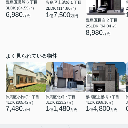
豊島区長崎６丁目
豊島区上池袋１丁目
3LDK (64.59㎡)
2
2LDK (114.80㎡)
6,980
1
7,500
万円
億
万円
豊島区目白２丁目
2SLDK (94.04㎡)
8,980
万円
よく見られている物件
練馬区小竹町１丁目
練馬区北町７丁目
板橋区上板橋３丁目
4LDK (105.42㎡)
3LDK (123.27㎡)
4LDK (169.16㎡)
3
7,480
1
1,480
1
4,800
万円
億
万円
億
万円