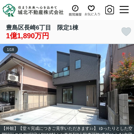
豊島区長崎6丁目 限定1棟
1億1,890万円
1
/
18
【外観】【堂々完成につきご見学いただきます♪♪】 ゆったりとした空