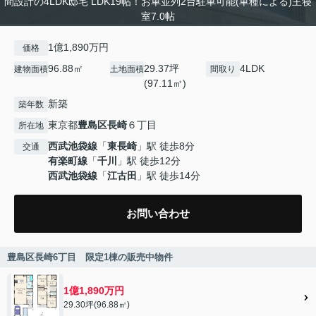
間設計の4LDK邸宅 LDK19帖！お車並列2台駐車可能(車種による)主寝
室7.0帖
1億1,890万円
価格
96.88㎡
29.37坪
4LDK
建物面積
土地面積
間取り
(97.11㎡)
新築
築年数
東京都
豊島区
長崎
６丁目
所在地
西武池袋線
「
東長崎
」駅 徒歩8分
交通
有楽町線
「
千川
」駅 徒歩12分
西武池袋線
「
江古田
」駅 徒歩14分
お問い合わせ
豊島区長崎6丁目 限定1棟の販売中物件
1億1,890万円
29.30坪(96.88㎡)