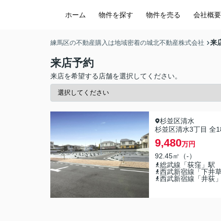
ホーム
物件を探す
物件を売る
会社概要
来
練馬区の不動産購入は地域密着の城北不動産株式会社
来店予約
来店を希望する店舗を選択してください。
杉並区清水
杉並区清水3丁目 全1
9,480
万円
92.45㎡（-）
総武線「荻窪」駅
西武新宿線「下井
西武新宿線「井荻