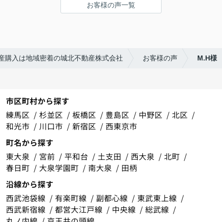
お客様の声一覧
産購入は地域密着の城北不動産株式会社
お客様の声
M.H様
市区町村から探す
練馬区
杉並区
板橋区
豊島区
中野区
北区
和光市
川口市
新宿区
西東京市
町名から探す
東大泉
宮前
平和台
土支田
西大泉
北町
春日町
大泉学園町
南大泉
田柄
沿線から探す
西武池袋線
有楽町線
副都心線
東武東上線
西武新宿線
都営大江戸線
中央線
総武線
丸ノ内線
京王井の頭線