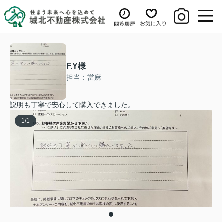
F.Y様
担当：當麻
説明も丁寧で安心して購入できました。
1
/
1