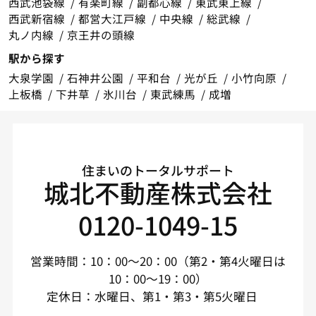
西武池袋線
有楽町線
副都心線
東武東上線
西武新宿線
都営大江戸線
中央線
総武線
丸ノ内線
京王井の頭線
駅から探す
大泉学園
石神井公園
平和台
光が丘
小竹向原
上板橋
下井草
氷川台
東武練馬
成増
住まいのトータルサポート
城北不動産株式会社
0120-1049-15
営業時間：10：00～20：00（第2・第4火曜日は
10：00～19：00）
定休日：水曜日、第1・第3・第5火曜日