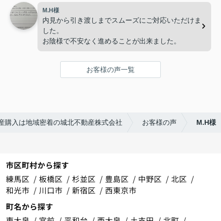
M.H様
内見から引き渡しまでスムーズにご対応いただけま
した。
お陰様で不安なく進めることが出来ました。
お客様の声一覧
産購入は地域密着の城北不動産株式会社
お客様の声
M.H様
市区町村から探す
練馬区
板橋区
杉並区
豊島区
中野区
北区
和光市
川口市
新宿区
西東京市
町名から探す
東大泉
宮前
平和台
西大泉
土支田
北町