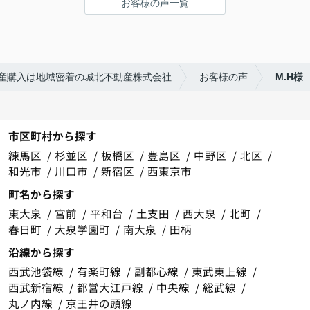
お客様の声一覧
産購入は地域密着の城北不動産株式会社
お客様の声
M.H様
市区町村から探す
練馬区
杉並区
板橋区
豊島区
中野区
北区
和光市
川口市
新宿区
西東京市
町名から探す
東大泉
宮前
平和台
土支田
西大泉
北町
春日町
大泉学園町
南大泉
田柄
沿線から探す
西武池袋線
有楽町線
副都心線
東武東上線
西武新宿線
都営大江戸線
中央線
総武線
丸ノ内線
京王井の頭線