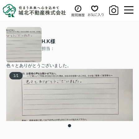
H.K様
担当：
色々とありがとうございました。
1
/
1