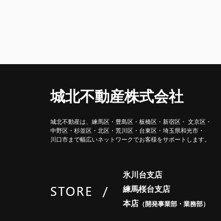
短い間でしたが、とてもお世話になりまし
ありがとうございました。
城北不動産株式会社
城北不動産は、練馬区・豊島区・
板橋区・新宿区・ 文京区・
中野区・杉並区・北区・荒川区・
台東区・埼玉県和光市・
川口市まで
幅広いネットワークで
お客様をサポートします。
氷川台支店
練馬桜台支店
本店
（開発事業部・業務部）