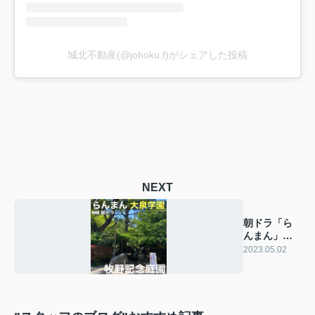
城北不動産(@johoku.f)がシェアした投稿
NEXT
朝ドラ「ら
んまん」の
牧野記念庭
2023.05.02
園へ！