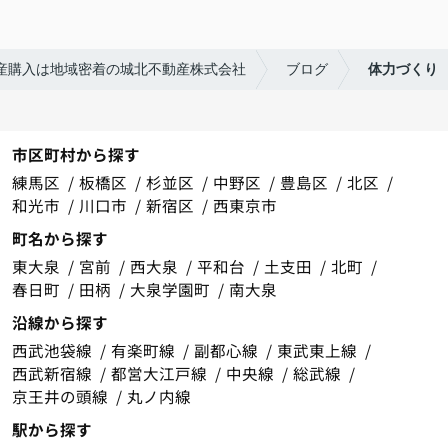
産購入は地域密着の城北不動産株式会社
ブログ
体力づくり
市区町村から探す
練馬区
板橋区
杉並区
中野区
豊島区
北区
和光市
川口市
新宿区
西東京市
町名から探す
東大泉
宮前
西大泉
平和台
土支田
北町
春日町
田柄
大泉学園町
南大泉
沿線から探す
西武池袋線
有楽町線
副都心線
東武東上線
西武新宿線
都営大江戸線
中央線
総武線
京王井の頭線
丸ノ内線
駅から探す