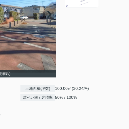
日撮影)
100.00㎡(30.24坪)
土地面積(坪数)
50% / 100%
建ぺい率 / 容積率
分