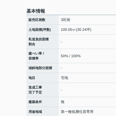
基本情報
3区画
販売区画数
100.00㎡(30.24坪)
土地面積(坪数)
私道負担面積
-
割合
建ぺい率 /
50% / 100%
容積率
-
傾斜地部分面積
宅地
地目
造成工事
-
完了予定
無
建築条件
第一種低層住居専用
用途地域