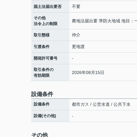
不要
国土法届出要否
その他
農地法届出要 準防火地域 地目：
法令上の制限
仲介
取引態様
更地渡
引渡条件
-
開発許可番号
取引条件の
2026年08月15日
有効期限
設備条件
設備条件
都市ガス / 公営水道 / 公共下水
設備(その他)
-
その他