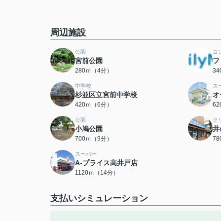
周辺施設
公園
コ
宮前公園
フ
280ｍ（4分）
3
中学校
ス
杉並区立宮前中学校
オ
420ｍ（6分）
6
公園
ク
小鳩公園
井
700ｍ（9分）
7
スーパー
A-プライス高井戸店
1120ｍ（14分）
支払いシミュレーション