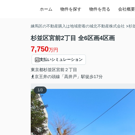
ホーム
物件を探す
物件を売る
会社概要
練馬区の不動産購入は地域密着の城北不動産株式会社
杉
杉並区宮前2丁目 全6区画4区画
7,750
万円
支払いシミュレーション
東京都
杉並区
宮前
２丁目
京王井の頭線「高井戸」駅徒歩17分
1
/
3