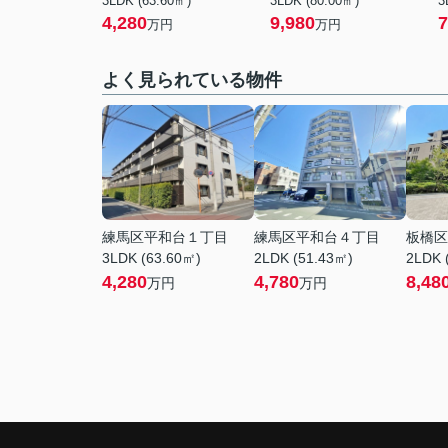
3LDK (63.60㎡)
3LDK (80.00㎡)
3
4,280
9,980
7
万円
万円
よく見られている物件
練馬区平和台１丁目
練馬区平和台４丁目
板橋区
3LDK (63.60㎡)
2LDK (51.43㎡)
2LDK 
4,280
4,780
8,48
万円
万円