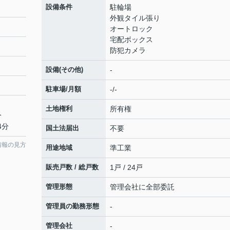
設備条件
駐輪場
外観タイル張り
オートロック
宅配ボックス
防犯カメラ
設備(その他)
-
駐車場/月額
-/-
土地権利
所有権
分
4分
国土法届出
不要
情報の見方
用途地域
準工業
販売戸数 / 総戸数
1戸 / 24戸
管理形態
管理会社に全部委託
管理員の勤務形態
-
管理会社
-