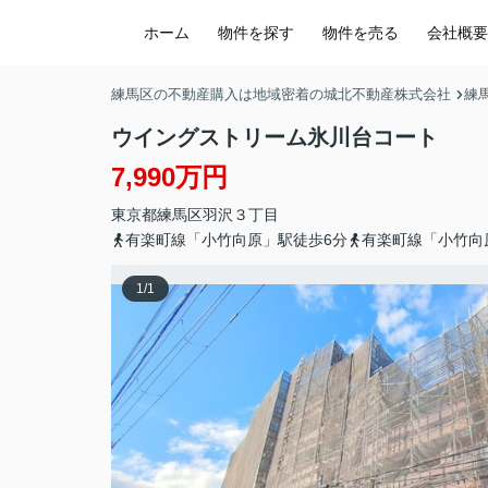
ホーム
物件を探す
物件を売る
会社概要
練馬区の不動産購入は地域密着の城北不動産株式会社
練
ウイングストリーム氷川台コート
7,990万円
東京都
練馬区
羽沢
３丁目
有楽町線「小竹向原」駅徒歩6分
有楽町線「小竹向
1
/
1