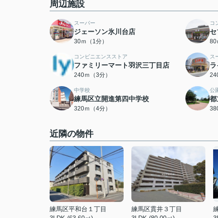
周辺施設
スーパー
コ
ジェーソン氷川台店
セ
30ｍ（1分）
8
コンビニエンスストア
ス
ファミリーマート羽沢三丁目店
ラ
240ｍ（3分）
2
中学校
公
練馬区立開進第四中学校
都
320ｍ（4分）
3
近隣の物件
練馬区平和台１丁目
練馬区貫井３丁目