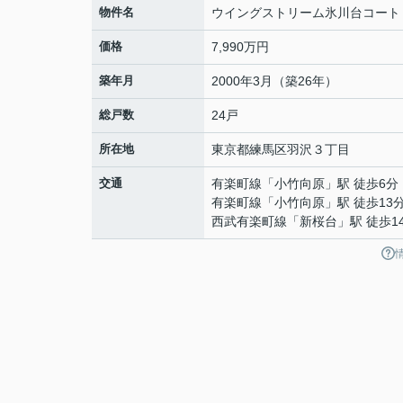
物件名
ウイングストリーム氷川台コート
価格
7,990万円
築年月
2000年3月（築26年）
総戸数
24戸
所在地
東京都
練馬区
羽沢
３丁目
交通
有楽町線
「
小竹向原
」駅 徒歩6分
有楽町線
「
小竹向原
」駅 徒歩13
西武有楽町線
「
新桜台
」駅 徒歩1