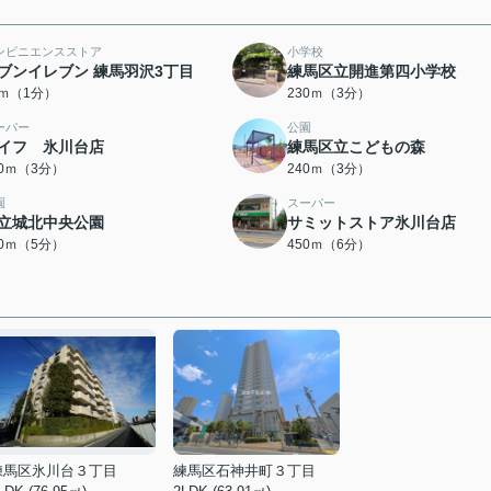
ンビニエンスストア
小学校
ブンイレブン 練馬羽沢3丁目
練馬区立開進第四小学校
0ｍ（1分）
230ｍ（3分）
ーパー
公園
イフ 氷川台店
練馬区立こどもの森
40ｍ（3分）
240ｍ（3分）
園
スーパー
立城北中央公園
サミットストア氷川台店
80ｍ（5分）
450ｍ（6分）
練馬区氷川台３丁目
練馬区石神井町３丁目