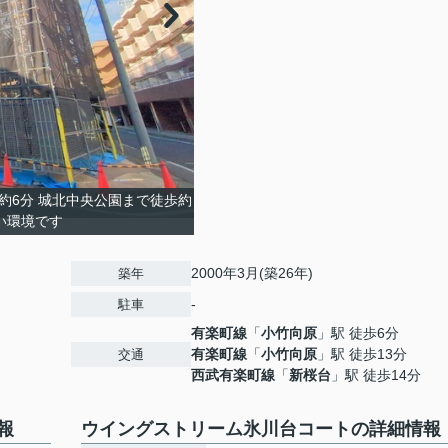
約6分 城北中央公園まで徒歩約
い環境です
2000年3月(築26年)
築年
-
駐車
有楽町線
「
小竹向原
」駅 徒歩6分
有楽町線
「
小竹向原
」駅 徒歩13分
交通
西武有楽町線
「
新桜台
」駅 徒歩14分
報
ウイングストリーム氷川台コートの詳細情報