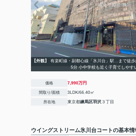
【外観】
有楽町線・副都心線「氷川台」駅…まで徒歩
5分 小中学校も近く子育てしやす
7,990万円
価格
3LDK/66.40㎡
間取り/面積
東京都
練馬区
羽沢
３丁目
所在地
ウイングストリーム氷川台コートの基本情