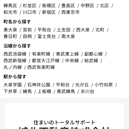
練馬区
杉並区
板橋区
豊島区
中野区
北区
和光市
川口市
新宿区
西東京市
町名から探す
東大泉
宮前
平和台
土支田
西大泉
北町
春日町
田柄
富士見台
南大泉
沿線から探す
西武池袋線
有楽町線
東武東上線
副都心線
西武新宿線
都営大江戸線
中央線
総武線
丸ノ内線
西武有楽町線
駅から探す
大泉学園
石神井公園
平和台
光が丘
小竹向原
下井草
練馬
上板橋
東武練馬
氷川台
住まいのトータルサポート