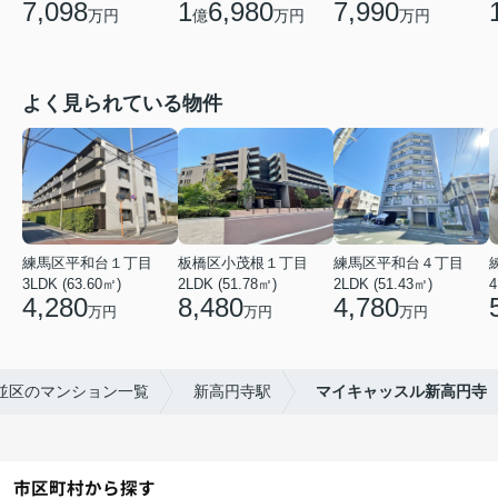
7,098
1
6,980
7,990
万円
億
万円
万円
よく見られている物件
練馬区平和台１丁目
板橋区小茂根１丁目
練馬区平和台４丁目
3LDK (63.60㎡)
2LDK (51.78㎡)
2LDK (51.43㎡)
4
4,280
8,480
4,780
万円
万円
万円
並区のマンション一覧
新高円寺駅
マイキャッスル新高円寺
市区町村から探す