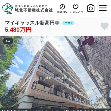
マイキャッスル新高円寺
空室1
5,480万円
1
/
4