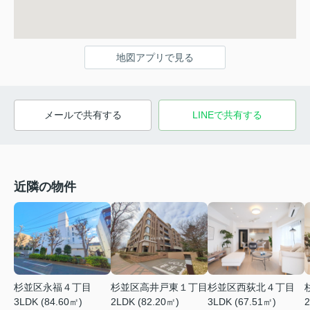
地図アプリで見る
メールで共有する
LINEで共有する
近隣の物件
杉並区永福４丁目
杉並区高井戸東１丁目
杉並区西荻北４丁目
3LDK (84.60㎡)
2LDK (82.20㎡)
3LDK (67.51㎡)
2