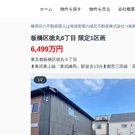
ホーム
物件を探す
物件を売る
会社概要
練馬区の不動産購入は地域密着の城北不動産株式会社
板
板橋区徳丸6丁目 限定1区画
6,499万円
東京都
板橋区
徳丸
６丁目
東武東上線「東武練馬」駅徒歩13分
都営三田線「高
1
/
2