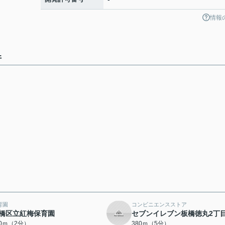
情報
件
育園
コンビニエンスストア
橋区立紅梅保育園
セブンイレブン板橋徳丸2丁
50ｍ（2分）
380ｍ（5分）