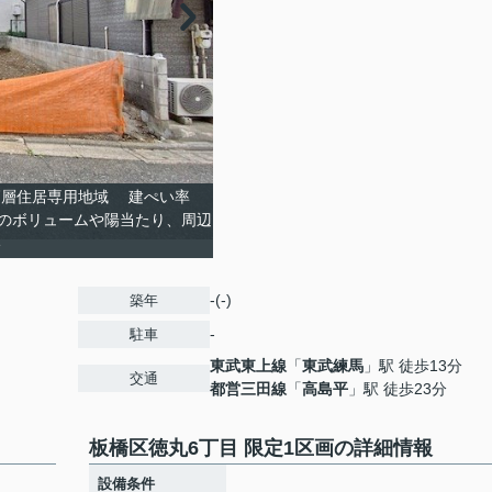
高層住居専用地域 建ぺい率
土地のボリュームや陽当たり、周辺
い
-(-)
築年
-
駐車
東武東上線
「
東武練馬
」駅 徒歩13分
交通
都営三田線
「
高島平
」駅 徒歩23分
板橋区徳丸6丁目 限定1区画の詳細情報
設備条件