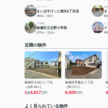
スーパー
幼
まいばすけっと徳丸6丁目店
ま
460ｍ（6分）
6
小学校
シ
板橋区立北野小学校
イ
870ｍ（11分）
9
近隣の物件
板橋区大谷口１丁目
板橋区常盤台１丁目
- (148.44㎡)
- (59.27㎡)
-
1
4,817
6,500
4
億
万円
万円
よく見られている物件