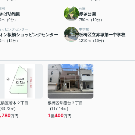
稚園
公園
きば幼稚園
赤塚公園
60ｍ（9分）
750ｍ（10分）
ョッピングセンター
中学校
オン板橋ショッピングセンター
板橋区立赤塚第一中学校
00ｍ（12分）
1210ｍ（16分）
板橋区若木２丁目
板橋区常盤台３丁目
 (83.73㎡)
- (117.14㎡)
,780
1
400
万円
億
万円