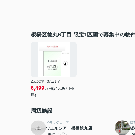
板橋区徳丸6丁目 限定1区画で募集中の物
26.38坪 (87.21㎡)
6,499
万円(246.36万円/
坪)
周辺施設
ドラッグストア
保
ウエルシア 板橋徳丸店
板
100ｍ（2分）
1