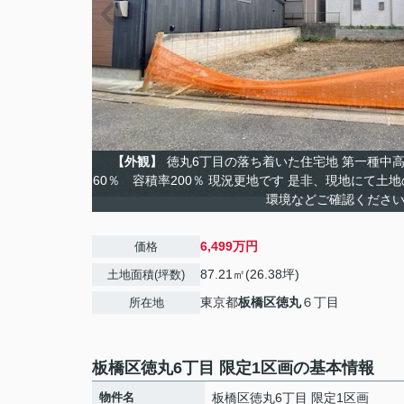
【外観】
徳丸6丁目の落ち着いた住宅地 第一種中
60％ 容積率200％ 現況更地です 是非、現地にて
環境などご確認くださ
6,499万円
価格
87.21㎡(26.38坪)
土地面積(坪数)
東京都
板橋区
徳丸
６丁目
所在地
板橋区徳丸6丁目 限定1区画の基本情報
物件名
板橋区徳丸6丁目 限定1区画