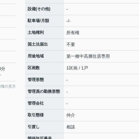
設備(その他)
-
駐車場/月額
-/-
土地権利
所有権
国土法届出
不要
用途地域
第一種中高層住居専用
区画数
1区画 / 1戸
3分
分
管理形態
-
情報の見方
管理員の勤務形態
-
管理会社
-
取引態様
仲介
引渡し
相談
開発許可番号
-