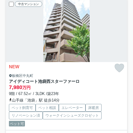
中古マンション
NEW
板橋区中丸町
アイディコート池袋西スターファーロ
7,980
万円
9階 / 67.52㎡ / 3LDK /築23年
山手線「池袋」駅 徒歩14分
ペット飼育可
ペット相談
エレベーター
床暖房
リノベーション済
ウォークインシューズクロゼット
ペット可