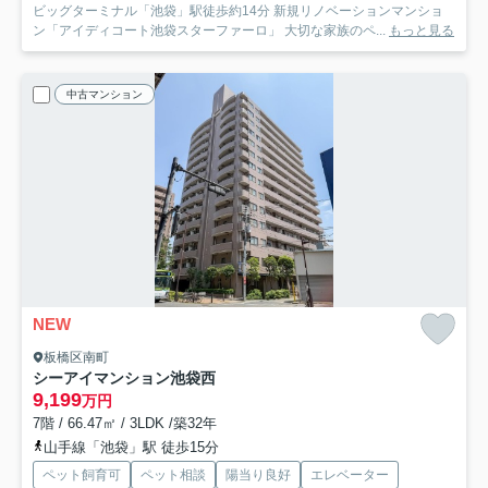
ビッグターミナル「池袋」駅徒歩約14分 新規リノベーションマンショ
ン「アイディコート池袋スターファーロ」 大切な家族のペ...
もっと見る
中古マンション
NEW
板橋区南町
シーアイマンション池袋西
9,199
万円
7階 / 66.47㎡ / 3LDK /築32年
山手線「池袋」駅 徒歩15分
ペット飼育可
ペット相談
陽当り良好
エレベーター