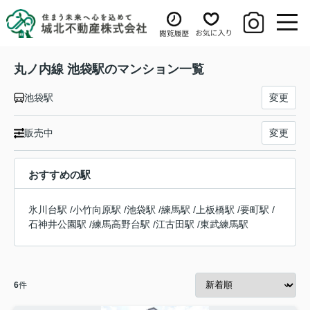
丸ノ内線 池袋駅のマンション一覧
池袋駅
変更
販売中
変更
おすすめの駅
氷川台駅
/
小竹向原駅
/
池袋駅
/
練馬駅
/
上板橋駅
/
要町駅
/
石神井公園駅
/
練馬高野台駅
/
江古田駅
/
東武練馬駅
6
件