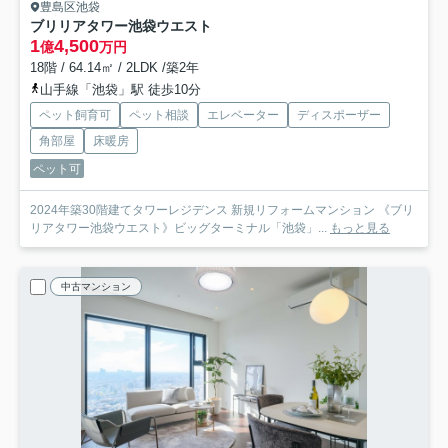
豊島区池袋
ブリリアタワー池袋ウエスト
1
4,500
億
万円
18階 / 64.14㎡ / 2LDK /築2年
山手線「池袋」駅 徒歩10分
ペット飼育可
ペット相談
エレベーター
ディスポーザー
角部屋
床暖房
ペット可
2024年築30階建てタワーレジデンス 新規リフォームマンション 《ブリ
リアタワー池袋ウエスト》ビッグターミナル「池袋」...
もっと見る
中古マンション