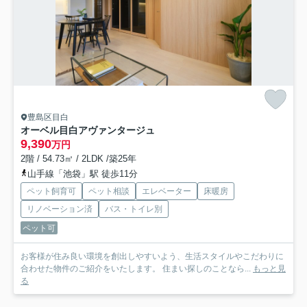
豊島区目白
オーベル目白アヴァンタージュ
9,390
万円
2階 / 54.73㎡ / 2LDK /築25年
山手線「池袋」駅 徒歩11分
ペット飼育可
ペット相談
エレベーター
床暖房
リノベーション済
バス・トイレ別
ペット可
お客様が住み良い環境を創出しやすいよう、生活スタイルやこだわりに
合わせた物件のご紹介をいたします。 住まい探しのことなら...
もっと見
る