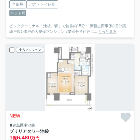
角部屋
バス・トイレ別
ペット可
ビックターミナル「池袋」駅まで徒歩約15分！ 伊藤忠商事(株)旧分譲、
総戸数140戸の大規模マンション 7階部分角住戸に...
もっと見る
中古マンション
NEW
豊島区南池袋
ブリリアタワー池袋
1
6,480
億
万円