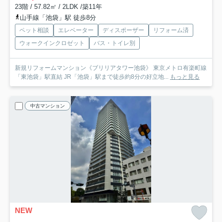
23階 / 57.82㎡ / 2LDK /築11年
山手線「池袋」駅 徒歩8分
ペット相談
エレベーター
ディスポーザー
リフォーム済
ウォークインクロゼット
バス・トイレ別
新規リフォームマンション《ブリリアタワー池袋》 東京メトロ有楽町線
「東池袋」駅直結 JR「池袋」駅まで徒歩約8分の好立地...
もっと見る
中古マンション
NEW