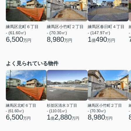
練馬区小竹町２丁目
練馬区春日町４丁目
練馬区北町６丁目
- (70.30㎡)
- (147.97㎡)
- (61.60㎡)
-
8,980
1
490
6,500
万円
億
万円
万円
よく見られている物件
練馬区北町６丁目
杉並区清水３丁目
練馬区小竹町２丁目
- (61.60㎡)
- (110.01㎡)
- (70.30㎡)
-
6,500
1
2,880
8,980
万円
億
万円
万円