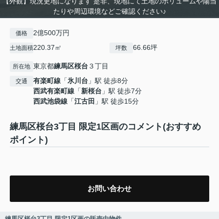
【外観】現況更地になります 是非、現地にて土地のボリュームや陽当
たりや周辺環境などご確認ください♪
2億500万円
価格
220.37㎡
66.66坪
土地面積
坪数
東京都
練馬区
桜台
３丁目
所在地
有楽町線
「
氷川台
」駅 徒歩8分
交通
西武有楽町線
「
新桜台
」駅 徒歩7分
西武池袋線
「
江古田
」駅 徒歩15分
練馬区桜台3丁目 限定1区画のコメント(おすすめ
ポイント)
お問い合わせ
練馬区桜台3丁目 限定1区画の販売中物件