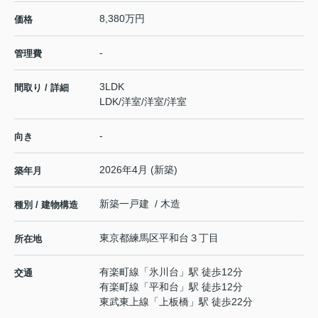
8,380万円
価格
-
管理費
3LDK
間取り / 詳細
LDK
/
洋室
/
洋室
/
洋室
-
向き
2026年4月 (新築)
築年月
新築一戸建 / 木造
種別 / 建物構造
東京都
練馬区
平和台
３丁目
所在地
有楽町線
「
氷川台
」駅 徒歩12分
交通
有楽町線
「
平和台
」駅 徒歩12分
東武東上線
「
上板橋
」駅 徒歩22分