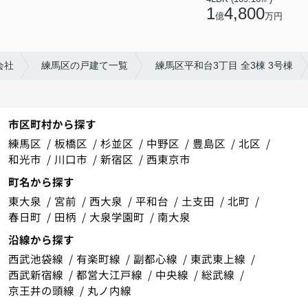
1
4,800
億
万円
会社
練馬区の戸建て一覧
練馬区平和台3丁目 全3棟 3号棟
市区町村から探す
練馬区
板橋区
杉並区
中野区
豊島区
北区
和光市
川口市
新宿区
西東京市
町名から探す
東大泉
宮前
西大泉
平和台
土支田
北町
春日町
田柄
大泉学園町
南大泉
沿線から探す
西武池袋線
有楽町線
副都心線
東武東上線
西武新宿線
都営大江戸線
中央線
総武線
京王井の頭線
丸ノ内線