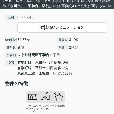
【外観】堂々完成につきご見学頂けます 東京メトロ有楽町線・副都心
線「氷川台」「平和台」駅徒歩12分 西側約4.0ｍ公道に面する全3棟
8,380万円
価格
支払いシミュレーション
84.87㎡
3LDK
建物面積
間取り
新築
2階建
築年数
階建て
東京都
練馬区
平和台
３丁目
所在地
有楽町線
「
氷川台
」駅 徒歩12分
交通
有楽町線
「
平和台
」駅 徒歩12分
東武東上線
「
上板橋
」駅 徒歩22分
物件の特徴
TVモニタ
カウンター
浴室乾燥機
付きインタ
キッチン
ーホン