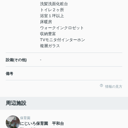
洗髪洗面化粧台
トイレ２ヶ所
浴室１坪以上
床暖房
ウォークインクロゼット
収納豊富
TVモニタ付インターホン
複層ガラス
-
設備(その他)
備考
情報の見方
周辺施設
保育園
にじいろ保育園 平和台