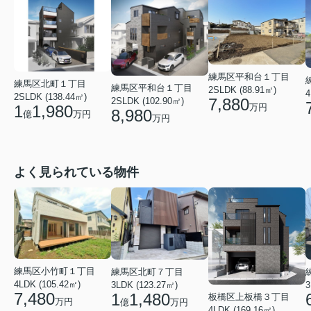
練馬区平和台１丁目
練馬区北町１丁目
練馬区平和台１丁目
2SLDK (88.91㎡)
4
2SLDK (138.44㎡)
7,880
2SLDK (102.90㎡)
1
1,980
万円
8,980
億
万円
万円
よく見られている物件
練馬区小竹町１丁目
練馬区北町７丁目
4LDK (105.42㎡)
3LDK (123.27㎡)
3
7,480
1
1,480
板橋区上板橋３丁目
万円
億
万円
4LDK (169.16㎡)