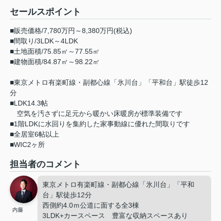
セールスポイント
■販売価格/7,780万円～8,380万円(税込)
■間取り/3LDK～4LDK
■土地面積/75.85㎡～77.55㎡
■建物面積/84.87㎡～98.22㎡
■東京メトロ有楽町線・副都心線「氷川台」「平和台」駅徒歩12
分
■LDK14.3帖
空気を汚さずに足元から暖かい床暖房が標準装備です
■1階LDKに水回りを集約した家事動線に優れた間取りです
■全居室6帖以上
■WIC2ヶ所
担当者のコメント
東京メトロ有楽町線・副都心線「氷川台」「平和
台」駅徒歩12分
西側約4.0ｍ公道に面する全3棟
内藤
3LDK+カースペース 豊富な収納スペースあり